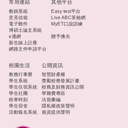
常用連結
其他平台
教師系統
Easy test平台
意見信箱
Live ABC英檢網
電子郵件
MyET口說訓練
博碩士論文系統
e通網
贈予佛光
新生線上註冊
網路文件申請平台
校園生活
公開資訊
教務行事曆
智慧財產權
學生系統
獎勵校務發展計畫
學生住宿系統
校務及財務資訊公開
學生社團
學雜費專區
校車時刻
法規彙編
學生宿舍
隱私權政策聲明
活動報名系統
個資提供聲明