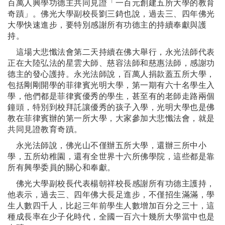
百萬人興學功德主共同見證
「一百元創建五所大學的教育
奇蹟」。佛光大學副校長劉三錡也說，過去三、四年佛光
大學快速進步，要特別感謝所有功德主的持續奉獻與護
持。
這場大悲懺法會第二天持續在佛大舉行，永光法師代表
正在大陸弘法的星雲大師
、慈容法師和慈惠法師，感謝功
德主的發心護持。永光法師說，百萬人捐款蓋五所大學，
包括剛剛開學的菲律賓光明大學，第一期有六十名學生入
學，他們都是菲律賓優秀的學生，甚至有的老師走路兩個
鐘頭，特別到校拜託讓優秀的孩子入學，光明大學也是佛
教在菲律賓辦的第一所大學，大家參加大悲懺法會，就是
共同見證教育奇蹟。
永光法師說，佛光山不僅辦五所大學，還辦三所中小
學，五所幼稚園，還有全世界十六所佛學院，這些都是靠
所有興學委員的關心和奉獻。
佛光大學副校長代表楊朝祥校長感謝所有功德主護持，
他表示，過去三
、
四年佛大長足進步，不僅招生滿滿，學
生人數四千人，比起三年前學生人數增加百分之三十，這
種成長率在少子化時代，全國一百六十幾所大學當中也是