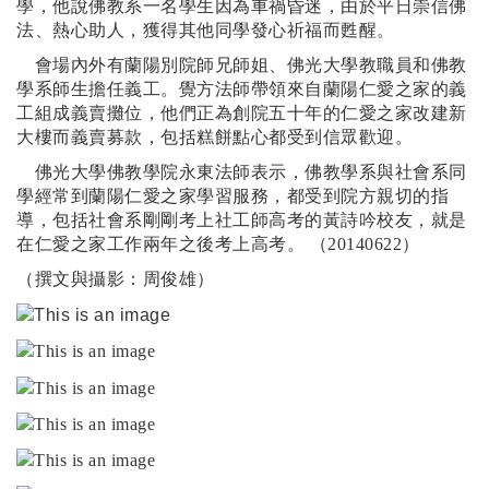
學，他說佛教系一名學生因為車禍昏迷，由於平日崇信佛
法、熱心助人，獲得其他同學發心祈福而甦醒。
會場內外有蘭陽別院師兄師姐、佛光大學教職員和佛教
學系師生擔任義工。覺方法師帶領來自蘭陽仁愛之家的義
工組成義賣攤位，他們正為創院五十年的仁愛之家改建新
大樓而義賣募款，包括糕餅點心都受到信眾歡迎。
佛光大學佛教學院永東法師表示，佛教學系與社會系同
學經常到蘭陽仁愛之家學習服務，都受到院方親切的指
導，包括社會系剛剛考上社工師高考的黃詩吟校友，就是
在仁愛之家工作兩年之後考上高考。 （20140622
）
（撰文與攝影：周俊雄）