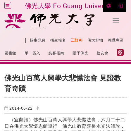
佛光大學 Fo Guang University
Toggle 
跳到主要內容
|
網站導覽
招生訊息
招生報名
三好AI
佛大好物
教職專區
:::
圖書館
單一簽入
訪客指南
贈予佛光
校友會
:::
佛光山百萬人興學大悲懺法會 見證教
育奇蹟
2014-06-22
（宜蘭訊）佛光山百萬人興學大悲懺法會，六月二十二
日在佛光大學懷恩館舉行，佛光山教育院長永光法師說，