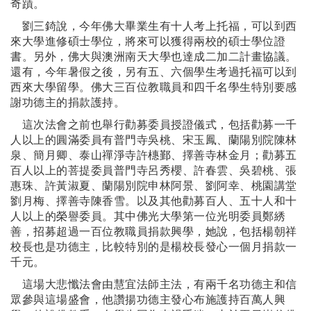
奇蹟。
劉三錡說，今年佛大畢業生有十人考上托福，可以到西
來大學進修碩士學位，將來可以獲得兩校的碩士學位證
書。另外，佛大與澳洲南天大學也達成二加二計畫協議。
還有，今年暑假之後，另有五
、
六個學生考過托福可以到
西來大學留學。佛大三百位教職員和四千名學生特別要感
謝功德主的捐款護持。
這次法會之前也舉行勸募委員授證儀式，包括勸募一千
人以上的圓滿委員有普門寺吳桃
、宋玉鳳、蘭陽別院陳林
泉、簡月卿、泰山禪淨寺許橞鄞、擇善寺林金月；勸募五
百人以上的菩提委員普門寺呂秀櫻、許春雲、吳碧桃、張
惠珠、許黃淑夏、蘭陽別院申林阿景、劉阿幸、桃園講堂
劉月梅、擇善寺陳香雪。以及其他勸募百人、五十人和十
人以上的榮譽委員。其中佛光大學第一位光明委員鄭綉
善，招募超過一百位教職員捐款興學，她說，包括楊朝祥
校長也是功德主，比較特別的是楊校長發心一個月捐款一
千元。
這場大悲懺法會由慧宜法師主法，有兩千名功德主和信
眾參與這場盛會，他讚揚功德主發心布施護持百萬人興