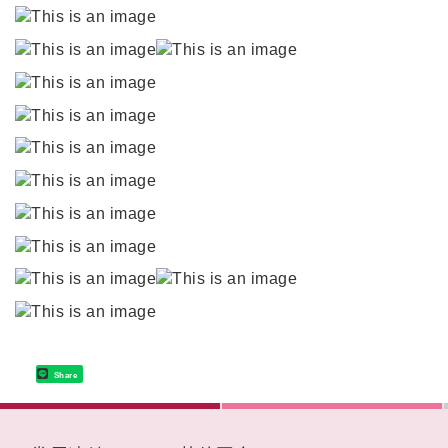
Share
:::