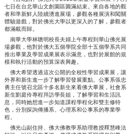
七日在台北華山文創園區圓滿結束。來自各地的觀
者和準新鮮人陸續湧進展場，參觀各種展演和闖關
體驗遊戲，對於佛光大學以更深入的了解，參觀者
都滿載而歸。
南華大學林聰明校長夫婦上午專程到華山佛光展
場參觀，他對於佛大五個學院全部十五個學系共同
推出畢業及學習成果展表示滿意，也對於展館的規
模和執行活動的預算深表興趣。
佛大希望透過這次公開的全校性學習成果展，讓
外界和新生進一步了解學習發展重點。公事系張忠
勇主任號召北區十多名新生來看佛大畢展，社會系
新生劉庭伶專程拜訪學長姐，了解學習和生活訊
息，同時她想進一步知道課程學程化和雙主修特
色，分別探詢傳播系
、
心理系和公事系的專業學
程。
佛光山副住持
、佛大佛教學系助理教授釋慧峰法