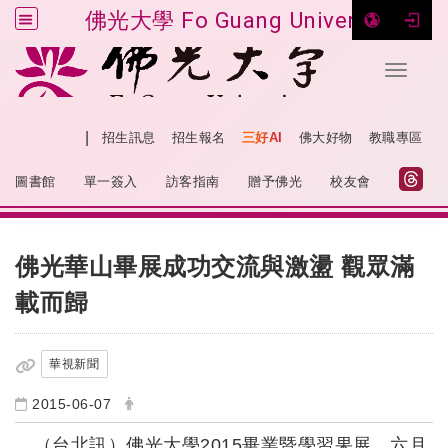
佛光大學 Fo Guang University
Toggle 
跳到主要內容
|
網站導覽
招生訊息
招生報名
三好AI
佛大好物
教職專區
:::
圖書館
單一簽入
訪客指南
贈予佛光
校友會
:::
佛光華山畢展成功交流與激盪 觀眾滿
載而歸
華視新聞
2015-06-07
（台北訊）佛光大學
2015
畢業暨學習果展，六月