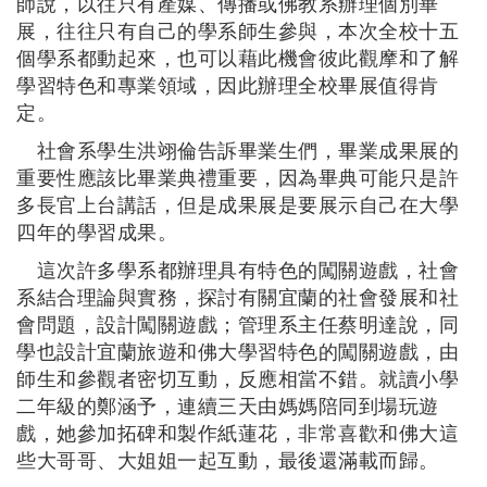
師說，以往只有產媒、傳播或佛教系辦理個別畢
展，往往只有自己的學系師生參與，本次全校十五
個學系都動起來，也可以藉此機會彼此觀摩和了解
學習特色和專業領域，因此辦理全校畢展值得肯
定。
社會系學生洪翊倫告訴畢業生們，畢業成果展的
重要性應該比畢業典禮重要，因為畢典可能只是許
多長官上台講話，但是成果展是要展示自己在大學
四年的學習成果。
這次許多學系都辦理具有特色的闖關遊戲，社會
系結合理論與實務，探討有關宜蘭的社會發展和社
會問題，設計闖關遊戲；管理系主任蔡明達說，同
學也設計宜蘭旅遊和佛大學習特色的闖關遊戲，由
師生和參觀者密切互動，反應相當不錯。就讀小學
二年級的鄭涵予，連續三天由媽媽陪同到場玩遊
戲，她參加拓碑和製作紙蓮花，非常喜歡和佛大這
些大哥哥
、
大姐姐一起互動，最後還滿載而歸。