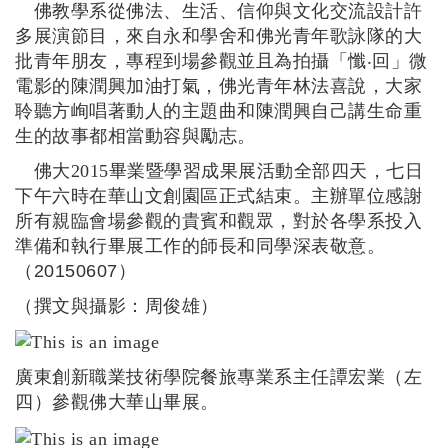
佛教學系從佛法
、
生活
、
信仰與文化交流設計許
多展演節目，來自永和學舍和佛光青年歌詠隊的大
批青年朋友，專程到場參觀並且為拍攝
「
懺
‧
回
」微
電影的陳潤興加油打氣，佛光青年林法喜說，大家
聆聽方峋唱著動人的主題曲和陳潤興自己講生命重
生的故事都相當動容與勵志。
佛大2015
畢業暨學習成果展活動全部四天，七日
下午六時在華山文創園區正式結束。主辦單位感謝
所有親臨會場參觀的貴賓和觀眾，對於各學系投入
準備和執行畢展工作的師長和同學深表敬意。
（20150607）
（撰文與攝影：周俊雄）
廣東創新職業技術學院餐旅專業系主任譚宏業（左
四）參觀佛大華山畢展。