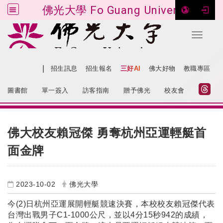
佛光大學 Fo Guang University
Toggle 
跳到主要內容
|
網站導覽
招生訊息
招生報名
三好AI
佛大好物
教職專區
:::
圖書館
單一簽入
訪客指南
贈予佛光
校友會
:::
佛大校友賴冠傑 勇奪杭州亞運輕艇首
面金牌
2023-10-02
佛光大學
今(2)日杭州亞運展開輕艇競速決賽，本校校友賴冠傑代表
台灣出戰男子C1-1000公尺，並以4分15秒942的成績，