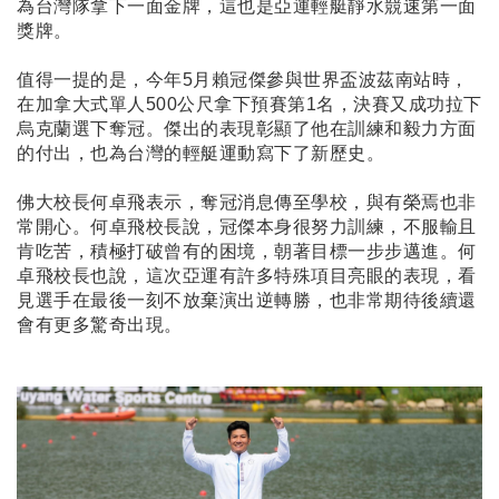
為台灣隊拿下一面金牌，這也是亞運輕艇靜水競速第一面
獎牌。
值得一提的是，今年5月賴冠傑參與世界盃波茲南站時，
在加拿大式單人500公尺拿下預賽第1名，決賽又成功拉下
烏克蘭選下奪冠。傑出的表現彰顯了他在訓練和毅力方面
的付出，也為台灣的輕艇運動寫下了新歷史。
佛大校長何卓飛表示，奪冠消息傳至學校，與有榮焉也非
常開心。何卓飛校長說，冠傑本身很努力訓練，不服輸且
肯吃苦，積極打破曾有的困境，朝著目標一步步邁進。何
卓飛校長也說，這次亞運有許多特殊項目亮眼的表現，看
見選手在最後一刻不放棄演出逆轉勝，也非常期待後續還
會有更多驚奇出現。