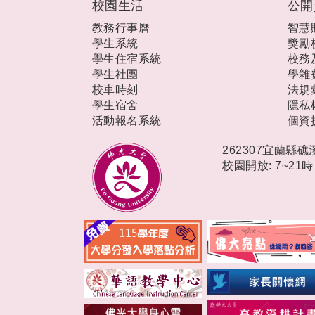
校園生活
公開
教務行事曆
智慧
學生系統
獎勵
學生住宿系統
校務
學生社團
學雜
校車時刻
法規
學生宿舍
隱私
活動報名系統
個資
262307宜蘭縣
校園開放: 7~21