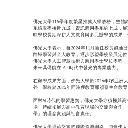
佛光大學
學年度繁星推薦入學放榜，整體
115
系錄取率接近九成，資訊應用學系約七成，展
映學校長期深耕人文教育與多元辦學的成果，
佛光大學表示，自
年
月新任校長趙涵㨗
2024
11
跨域學習與全人教育，逐步形塑學校發展定位
佛光大學人工智慧技術與應用學士學位學程，
未來具備能在 AI 時代中發光的專業能力。
在辦學成果方面，佛光大學於
年
亞洲
2026
QS
外，學校於
年同時獲教育部頒發生命教育
2025
面對
時代的學習趨勢，佛光大學亦積極與高
AI
場，持續拓展與高中教育現場的交流與合作。
學」的理念實踐與社會責任。
佛光大學憑藉堅實的國際資源網絡，包含佛大