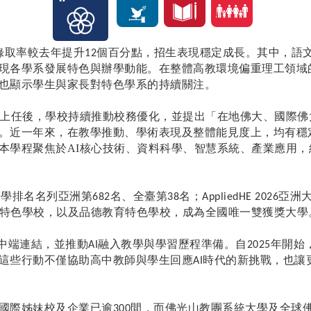
錄取率較去年提升
個百分點，招生表現穩定成長。其中，語
12
現各學系發展特色與辦學動能。在整體高教環境偏重理工領域
也顯示學生與家長對特色學系的持續關注。
上任後，學校持續推動校務優化，並提出「在地佛大、國際佛
。近一年來，在教學推動、學術表現及整體能見度上，均有穩
本學程聚焦於AI核心技術、資料科學、智慧系統、產業應用
大學排名名列亞洲第
名、全臺第
名；
亞洲
682
38
AppliedHE 2026
特色學校，以及品德教育特色學校，成為全國唯一雙獲獎大學
中端連結，並推動
融入教學與學習歷程準備。自
年開始
AI
2025
這些行動不僅協助高中教師與學生回應
時代的新挑戰，也讓
AI
國際姊妹校及企業已逾
間，而佛光山教團系統大學及全球
300