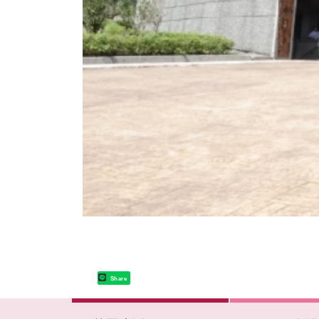
Share
:::