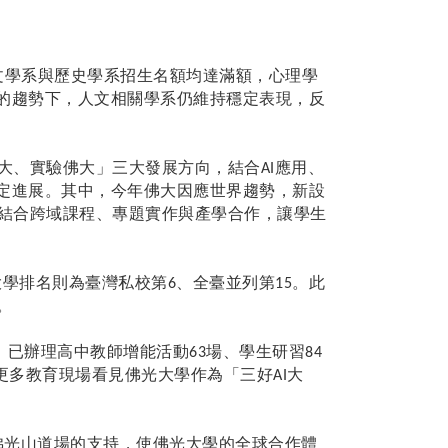
文學系與歷史學系招生名額均達滿額，心理學
的趨勢下，人文相關學系仍維持穩定表現，反
大、實驗佛大」三大發展方向，結合
應用、
AI
定進展。其中，今年佛大因應世界趨勢，新設
，結合跨域課程、專題實作與產學合作，讓學生
大學排名則為臺灣私校第
、全臺並列第
。此
6
15
。
，已辦理高中教師增能活動
場、學生研習
63
84
更多教育現場看見佛光大學作為「三好
大
AI
佛光山道場的支持，使佛光大學的全球合作體