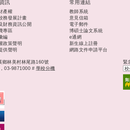
資訊
常用連結
財產權
教師系統
校務發展計畫
意見信箱
及財務資訊公開
電子郵件
費專區
博碩士論文系統
彙編
e通網
權政策聲明
新生線上註冊
提供聲明
網路文件申請平台
礁溪鄉林美村林尾路160號
緊
時，
03-9871000 #
學校分機