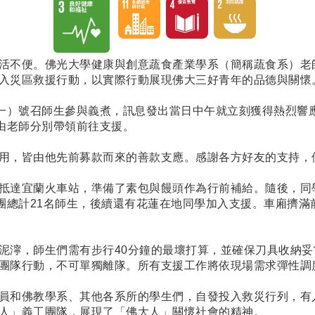
活不便。佛光大學健康與創意蔬食產業學系（簡稱蔬食系）老
入災區救援行動，以實際行動展現佛大三好青年的品德與關懷
（一）號召師生參與義煮，訊息發出當日中午就立刻獲得熱烈響
，由老師分別帶領前往支援。
用，皆由他先前募款而來的善款支應。感謝各方好友的支持，
抵達宜蘭火車站，準備了素包與饅頭作為行前補給。隨後，同
煮團總計21名師生，後續還有花蓮在地同學加入支援。車廂擠
泥濘，師生們需有步行40分鐘的最壞打算，並確保刀具收納
團隊行動，不可單獨離隊。所有支援工作將依現場需求彈性調
員和佛教學系、其他各系所的學生們，自發投入救災行列，有
人」義工團隊，展現了「佛大人」關懷社會的精神。