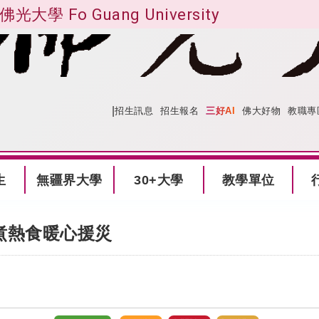
佛光大學 Fo Guang University
|
:::
網站導覽
招生訊息
招生報名
三好AI
佛大好物
教職專
生
無疆界大學
30+大學
教學單位
煮熱食暖心援災