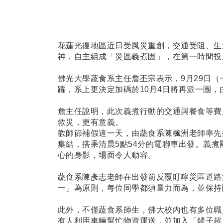
花蓮光復地區近日受風災重創，交通受阻、生
神，自主組成「災區義煮團」，在第一時間投
佛光大學蔬食系主任詹丕宗表示，9月29日
躍，系上更決定加碼於10月4日將再派一團
詹主任說明，此次義煮行動的交通與餐食等費
救災，更有意義。
教師節補假這一天，由蔬食系陳楓洲老師率先
集結，搭乘清晨5點54分的電聯車出發。義
心的身影，場面令人動容。
蔬食系陳彥志老師在出發前反覆叮嚀災區道路
一」為原則，每位同學都須量力而為，並保持
此外，不僅蔬食系師生，佛大校內也有多位職
有人利用車輛幫忙物資運送，並加入「鏟子超