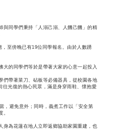
師與同學們秉持「人溺己溺、人饑己饑」的精
。
應，至傍晚已有19位同學報名。由於人數踴
佛大的同學們等於是帶著大家的心意一起投入
學們帶著菜刀、砧板等必備器具，從校園各地
滿前往光復的熱心民眾，滿是身穿雨鞋、懷抱愛
妥當，避免意外；同時，義煮工作以「安全第
度。
人身為花蓮在地人立即返鄉協助家園重建，也