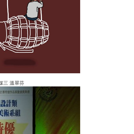
媒三
溫翠芬