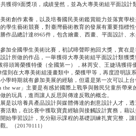
，共獲得
9
面獎項，成績斐然，並為大專美術組平面設計
美術創作素養，以及培養國民美術鑑賞能力並落實學校
久的學生藝術競賽，對臺灣藝術教育的發展有重要指標性
優勝作品總計達
8965
件，包含繪畫、西畫、平面設計、水
參加全國學生美術比賽，初試啼聲即抱回大獎，實在是
報設計所做的作品，一舉獲得大專美術組平面設計類獲獎
拔得頭籌榮獲特優（全國第一），林芮安、王婕瑀獲得
偉儒則在大專美術組漫畫類中，榮獲甲等，再度證明該
小學時期就有參加美展的經驗，但還是第一次可以上台
n the war
」主要是有感於國際上戰爭與難民兒童所帶來
所做的玩具，進而讓人反思與傳達反戰的概念。
展是以培養具產品設計與媒體傳達的創意設計人才，透
競賽活動，在比賽中獲取寶貴經驗與接觸設計實務，藉以
才開始學習設計，充分顯示課程的基礎訓練扎實完整，讓
參觀。（
20170111
）