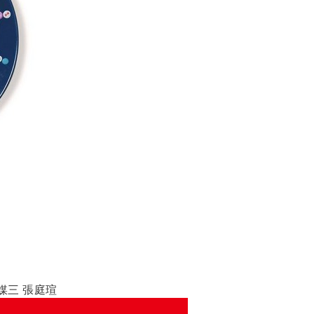
媒三
張庭瑄