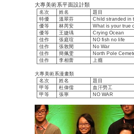
大專美術系平面設計類
名次
姓名
題目
特優
溫翠芬
Child stranded in 
優等
林芮安
What is your true 
優等
王婕瑀
Crying Ocean
佳作
張庭瑄
NO fish no life
佳作
張敦閔
No War
佳作
簡佩雯
North Pole Cemet
佳作
李相蕾
上癮
大專美術系漫畫類
名次
姓名
題目
甲等
杜偉儒
血汗勞工
甲等
張寧
NO WAR