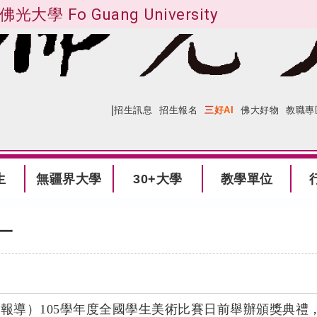
佛光大學 Fo Guang University
|
:::
網站導覽
招生訊息
招生報名
三好AI
佛大好物
教職專
生
無疆界大學
30+大學
教學單位
一
報導）
105
學年度全國學生美術比賽日前舉辦頒獎典禮