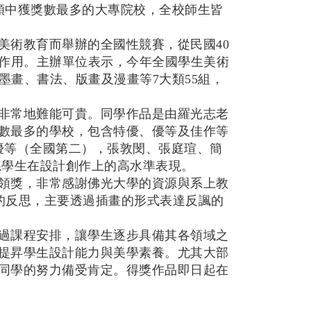
類中獲獎數最多的大專院校，全校師生皆
美術教育而舉辦的全國性競賽，從民國
40
作用。主辦單位表示，今年全國學生美術
墨畫、書法、版畫及漫畫等
7
大類
55
組，
非常地難能可貴。同學作品是由羅光志老
數最多的學校，包含特優、優等及佳作等
優等（全國第二），張敦閔、張庭瑄、簡
系學生在設計創作上的高水準表現。
領獎，非常感謝佛光大學的資源與系上教
的反思，主要透過插畫的形式表達反諷的
過課程安排，讓學生逐步具備其各領域之
提昇學生設計能力與美學素養。尤其大部
同學的努力備受肯定。得獎作品即日起在