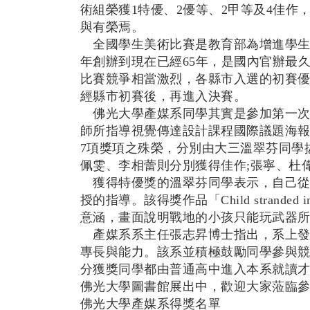
術組榮獲
1
特優、
2
優等、
2
甲等及
4
佳作
與有榮焉。
全國學生美術比賽是教育部為增進學生
年創辦到現在已經
65
年，是國內官辦最
比賽競爭相當激烈，各縣市入選的初賽
經縣市初賽後，再進入決賽。
佛光大學產媒系同學其實是參加第一次
師所指導視覺傳達設計課程國際議題海
7
項獎項之殊榮，分別由大三溫翠芬同學
佩雯、李相蕾則分別獲得佳作
;
張寧、杜
獲得特優獎的溫翠芬同學表示，自己從
授的指導。該得獎作品「
Child stranded i
意涵，畫面說明戰地的小孩只能玩武器
產媒系系主任張志昇博士指出，系上發
專長與能力。該系並積極鼓勵同學參與
分獲獎同學都由普通高中進入本系就讀
佛光大學圖書館展出中，歡迎大家蒞臨
佛光大學產媒系得獎名單