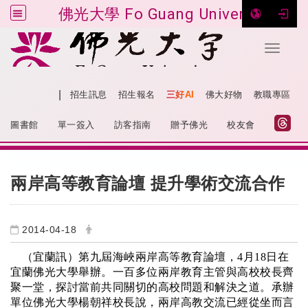
佛光大學 Fo Guang University
Toggle 
跳到主要內容
|
網站導覽
招生訊息
招生報名
三好AI
佛大好物
教職專區
:::
圖書館
單一簽入
訪客指南
贈予佛光
校友會
:::
兩岸高等教育論壇 提升學術交流合作
2014-04-18
（宜蘭訊）第九屆海峽兩岸高等教育論壇，
4
月
18
日在
宜蘭佛光大學舉辦。一百多位兩岸教育主管與高校校長齊
聚一堂，探討當前共同關切的高校問題和解決之道。承辦
單位佛光大學楊朝祥校長說，兩岸高教交流已經從坐而言