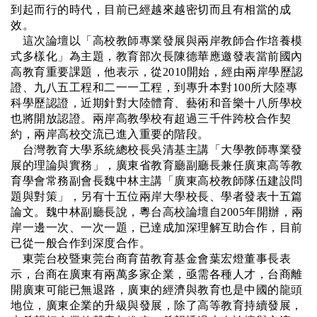
到起而行的時代，目前已經越來越密切而且有相當的成
效。
這次論壇以「高校教師專業發展與兩岸教師合作培養模
式多樣化」為主題，教育部次長陳德華應邀發表當前國內
高教育重要課題，他表示，從
2010
開始，經由兩岸學歷認
證、九八五工程和二一一工程，到專升本對
100
所大陸專
科學歷認證，近期針對大陸體育、藝術和音樂十八所學校
也將開放認證。兩岸高教學校有超過三千件跨校合作契
約，兩岸高校交流已進入重要的階段。
台灣教育大學系統總校長吳清基主講「大學教師專業發
展的理論與實務」，廣東省教育廳副廳長兼任廣東高等教
育學會常務副會長魏中林主講「廣東高校教師隊伍建設問
題與對策」，另有十五位兩岸大學校長、學者發表十五篇
論文。魏中林副廳長說，粵台高校論壇自
2005
年開辦，兩
岸一邊一次、一次一題，已達成加深理解互助合作，目前
已從一般合作到深度合作。
東莞台校暨東莞台商育苗教育基金會葉宏燈董事長表
示，台商在廣東有兩萬多家企業，亟需各種人才，台商離
開廣東可能已無退路，廣東的經濟與教育也是中國的龍頭
地位，廣東企業的升級與發展，除了高等教育持續發展，