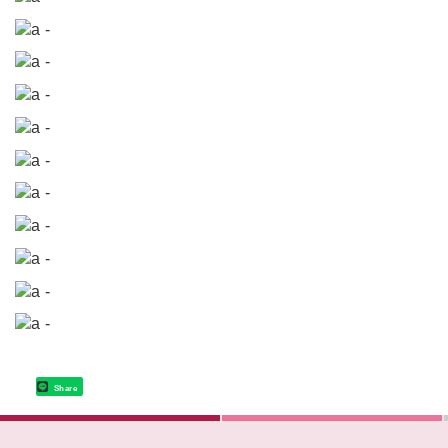
Share
:::