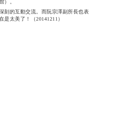
館）。
深刻的互動交流。而阮宗澤副所長也表
美了！（20141211
）