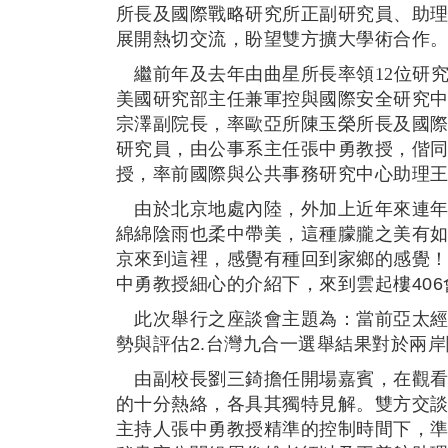
所長及國際戰略研究所正副研究員、助理
展開熱切交流，盼望雙方擴大學術合作
繼前年及去年由曲星所長率領12
位研
美國研究部主任兼軍控與國際安全研究
宗澤副院長，率歐亞所陳玉榮所長及國
研究員，由公事系主任張中勇教授，偕
授，率前國際與公共事務研究中心助理
由於北京地處內陸，外加上近年來連年
綿綿陰雨也柔中帶美，這種朦朧之美有
京來到這裡，感覺有種回到家鄉的感覺！
中勇教授細心的介紹下，來到雲起樓40
此次舉行之座談會主題為：當前亞太經貿
勢與評估2.台灣九合一選舉結果對於兩
由副校長劉三錡擔任開場嘉賓，在觀看
的十分熱絡，各具其獨特見解。雙方交
主持人張中勇教授精準的控制時間下，