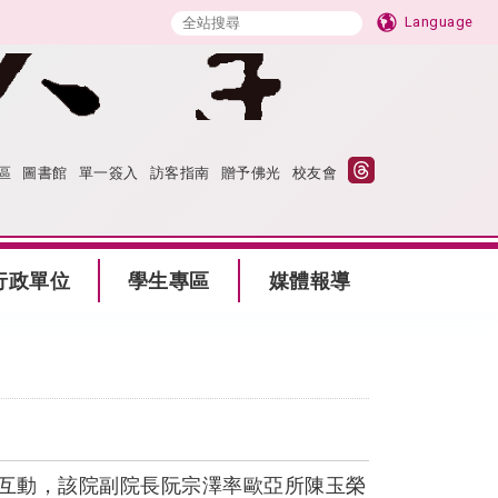
Language
區
圖書館
單一簽入
訪客指南
贈予佛光
校友會
行政單位
學生專區
媒體報導
互動，該院副院長阮宗澤率歐亞所陳玉榮