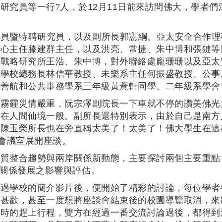
研究員等一行7
人，於12月11日前來訪問佛大，學者
。
究員暨特聘研究員，以及副所長郭憲綱、亞太安全合作理
中心主任滕建群主任，以及洪亮、常捷、朱中博和張鍵等
際戰略研究所王浩、朱中博，對外聯絡處龐珊珊以及亞太
同學校總務長林信華教授、未樂系主任何振盛教授、公事
王善航和公共事務學系三年級黃薏軒同學、二年級系學會
霧霾災情嚴重，阮宗澤副院長一下車就不停的讚美佛光
如在人間仙境一般。副所長還特別表示，由於自己是南方
陳玉榮所長也在旁直稱太美了！太美了！佛大學生在這
6會議室展開座談。
整合趨勢與兩岸關係新動態，主要探討兩個主要重點：
岸關係發展之影響與評估。
過學校的簡介影片後，便開始了精彩的討論，每位學者
談甚歡，甚至一度想將座談會結束後的校園導覽取消，來
準時的趕上行程，雙方在經過一番交流討論過後，都得到