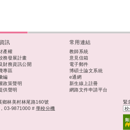
資訊
常用連結
財產權
教師系統
校務發展計畫
意見信箱
及財務資訊公開
電子郵件
費專區
博碩士論文系統
彙編
e通網
權政策聲明
新生線上註冊
提供聲明
網路文件申請平台
礁溪鄉林美村林尾路160號
緊
時，
03-9871000 #
學校分機