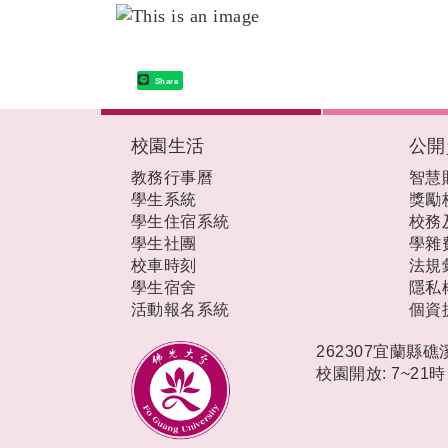
Share
:::
校園生活
公開
教務行事曆
智慧
學生系統
獎勵
學生住宿系統
校務
學生社團
學雜
校車時刻
法規
學生宿舍
隱私
活動報名系統
個資
262307宜蘭縣
校園開放: 7~21