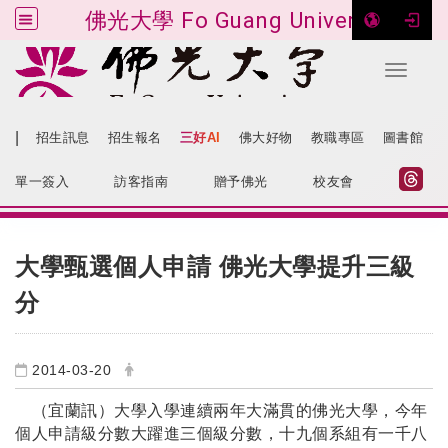
佛光大學 Fo Guang University
Toggle 
跳到主要內容
|
招生訊息
招生報名
三好AI
佛大好物
教職專區
圖書館
:::
網站導覽
單一簽入
訪客指南
贈予佛光
校友會
:::
大學甄選個人申請 佛光大學提升三級
分
2014-03-20
（宜蘭訊）大學入學連續兩年大滿貫的佛光大學，今年
個人申請級分數大躍進三個級分數，十九個系組有一千八