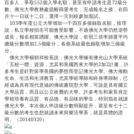
百多人，爭取
552
個入學名額，甚至有申請考生是
72
級分
數。佛光大學教務處提醒篩選考生，完成報名之後，在四
月十一日或十二日，選擇一天到校參加面試。
103
學年度公立大學增加一千四百多個錄取名額，按理
說，私立學校招生可能會受影響，不過佛光大學仍然逆勢
成長，報名相當踴躍。佛光大學說，依照三倍率篩選平均
總級分數增加
2.5
個級分，各個系組最低錄取增加三個級
分。
佛光大學楊朝祥校長說，佛光大學擁有佛光山大學系統
「五校一體」資源，尤其和美國西來大學的
2
加
2
計畫，許
多考生是針對留學美國的夢想而登記佛光大學。佛大推動
生命、生活和生涯教育，尤其學術導師和終身導師制，已
經成為具有現代意涵的傳統書院型大學，可說是具有國立
大學品質，而且以公立收費的大學。許多考生和家長肯定
學校培養有品質、有品德、有品味的學生，特別指名就讀
佛光大學。本次個人申請級分數明顯提升，甚至有七十二
級分數的考生也想就讀未來與樂活學系，就是具體的證
明。（
20140320
）