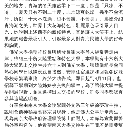
美的地方，青海的冬天雖然零下二十度，卻是
「
只凍
、
不
冷
」
，夏天只有不到二十度，非常涼爽乾燥，幾乎不會流
汗，所以
「
十天不洗澡，也不會髒
、
不會臭
」
。廖燃介紹
青海湖之美，世界十大花海特色，壯麗景色吸引眾人目
光，她說到上述西寧的氣候特色，真是讓人大笑不止。結
果她的報告最吸引人，引起最多人對青海民族大學的好奇
和詢問。
佛光大學楊朝祥校長與研發長謝大寧等人經常奔走兩
岸，締結三十所大陸重點和特色大學，本學期有十六所大
陸大學派出交換生共六十人到佛光大學，張瑋儀組長會同
熱心同學日以繼夜親自接機，安排住宿選課和回報各姊妹
學校等繁瑣事務，終於大功告成。即日起到
月
日，也
4
11
招募下學期到大陸姊妹校交換的學生，為了讓佛大學生提
早開展視野，並且選擇出去交換的學校，許多同學都認真
參與這場說明會。
分享會由南京大學金陵學院外文系三年級徐夢瑜主持，
說明會前神秘嘉賓蔡宗員現身，他是佛大公事所畢業生，
現為南京大學政府管理學院博士候選人，本職為宜蘭縣警
局外事科巡佐，他希望南京大學交換生在宜蘭若是需要幫