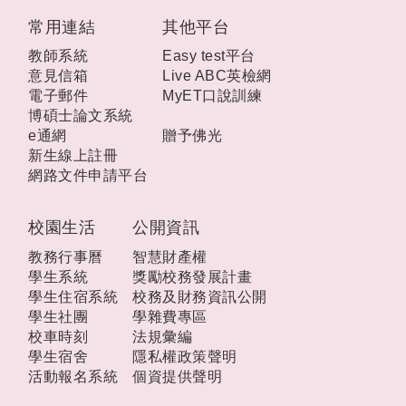
:::
常用連結
其他平台
教師系統
Easy test平台
意見信箱
Live ABC英檢網
電子郵件
MyET口說訓練
博碩士論文系統
e通網
贈予佛光
新生線上註冊
網路文件申請平台
校園生活
公開資訊
教務行事曆
智慧財產權
學生系統
獎勵校務發展計畫
學生住宿系統
校務及財務資訊公開
學生社團
學雜費專區
校車時刻
法規彙編
學生宿舍
隱私權政策聲明
活動報名系統
個資提供聲明