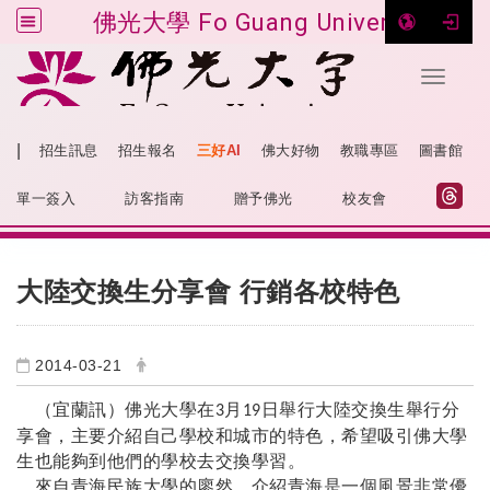
佛光大學 Fo Guang University
Toggle 
跳到主要內容
|
招生訊息
招生報名
三好AI
佛大好物
教職專區
圖書館
:::
網站導覽
單一簽入
訪客指南
贈予佛光
校友會
:::
大陸交換生分享會 行銷各校特色
2014-03-21
（宜蘭訊）佛光大學在
月
日舉行大陸交換生舉行分
3
19
享會，主要介紹自己學校和城市的特色，希望吸引佛大學
生也能夠到他們的學校去交換學習。
來自青海民族大學的廖然，介紹青海是一個風景非常優