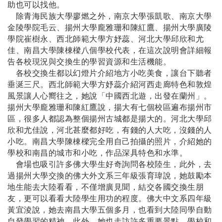
助也可以找他。
除青海民族大學廖燃之外，南京大學張凱歌
、南京大學
金陵學院毛云、揚州大學龐雅珊和陳紅鷹、揚州大學廣陵
學院崔樹永、西北師範大學方妤蕊、河北大學邱欣和尤
佳、南昌大學陳棟樑八個學校代表，在這次說明會詳細報
告各校現況與交換生的學習資源和生活機能。
各校交換生都以幻燈片介紹地方小吃美食，讓台下聽者
垂涎三尺。西北師範大學方妤蕊介紹河西走廊特色和敦煌
風景讓人心嚮往之，她說「中國西北遊，出發在蘭州」。
揚州大學龐雅珊和陳紅鷹說，揚大有七個校區遍布揚州市
區，很多人都認為整個揚州古城都是揚大的。河北大學邱
欣和尤佳說，河北甚麼都好吃，有錢的人大吃，沒錢的人
小吃。南昌大學陳棟樑完全用自己拍攝的照片，介紹她的
學校和南昌的城市和小吃，作品深具特色和水準。
會場也吸引許多佛大學生好奇詢問各校陸生，此外，去
過揚州大學交換的佛大外文系三年級張育瑋說，她鼓勵本
地生能去大陸看看，不僅增廣見聞，結交各國交換生朋
友，更可以看看大陸學生用功的程度。佛大中文系四年級
黃宜淩說，她去南昌大學五個多月，也看到大陸同學自動
自發學習的精神，此外，她也走訪許多重要景點，學校和