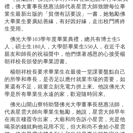
禮，佛大董事長慈惠法師代表星雲大師致贈每位畢
業生最新出版的
「貧僧有話要說」一書，她
勉勵佛
大畢業生要廣結善緣，有好因好緣，走出校門將終
生受用。
佛光大學
103
學年度畢業典禮，總共有博士生
5
人，碩士生
180
人，大學部畢業生
550
人，在近千名
親友和師長的祝福聲中，他們懷著感恩的心接受楊
朝祥校長頒發的畢業證書。
楊朝祥校長要求畢業生在最後一堂課要盤點自己
的所學和專長，是否足以應付就業市場的需要，如
果還有不足，就要立刻充電力拼上來。他說佛光大
學是所有畢業生永遠的家，歡迎隨時回來。
佛光山開山寮特助暨佛光大學董事長慈惠法師，
代表星雲大師向畢業生勉勵，她說，星雲大師早年
在南京棲霞寺出家，大廟和尚告訴小星雲，光是他
喝茶的錢就夠他花用不完，但大和尚不會給小星雲