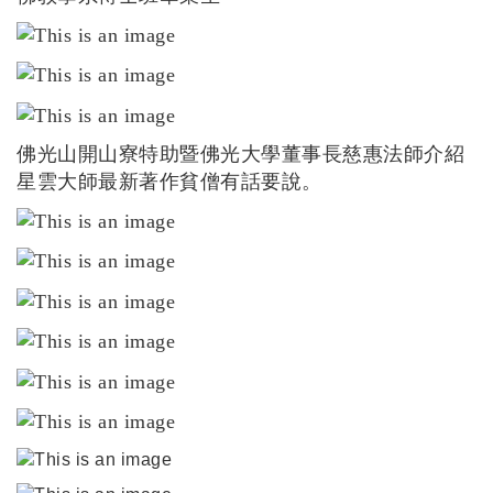
佛光山開山寮特助暨佛光大學董事長慈惠法師介紹
星雲大師最新著作貧僧有話要說。