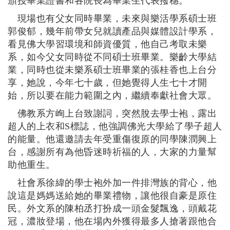
頒授畢業證書和各院長為畢業生代表撥穗。
現場也有父女同時畢業，未來與樂活學系碩士班
郭俊郁，幾年前帶女兒就讀產品與媒體設計學系，
看見佛大學習環境和師資優質，他自己考取未樂
系，如今父女同時從不同碩士班畢業。樂齡大學結
業，同時也從未樂系碩士班畢業的張桂香也上台分
享，她說，今年七十歲，但她覺得人生七十才開
始，所以要在能力範圍之內，繼續奉獻社會大眾。
佛教系方峋上台致謝詞，突然脫去學士袍，露出
超人的上衣和
S
標誌，他強調佛光大學給了學子超人
的能量。他還邀請去年受重傷復原的同學陳潤興上
台，感謝所有為他昏迷時祈福的人，大家的力量幫
助他重生。
社會系徐緯的學士袍外加一件排灣族的背心，他
說這是媽媽送給她的畢業禮物，讓他很自豪是原住
民。外文系的陳柏丞打扮成一頭金髮飄逸，頭戴花
冠，濃妝登場，他在場內外獲得最多人搶著跟他合