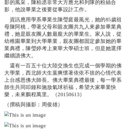
影的風采，陳柏丞非常大方應允和列隊的粉絲合
影，他說畢業之後要從事設計工作。
資訊應用學系畢業生陳瑩庭最風光，她的
85
歲祖
母陳阿桃，帶著父母和親友團共九人來參加畢業典
禮，她是親友團人數最龐大的畢業生。家人說，從
幼稚園畢業到大學畢業，親友團都固定參加她的畢
業典禮，陳瑩婷考上東華大學碩士班，但是她選擇
繼續讀佛大。
還有一百五十位大陸交換生也完成一個學期的佛
大學業，西北師大生葉爽懷著依依不捨的心情代表
上台感恩佛大師長。佛大畢業典禮最後，每一學系
師生共同叩鐘和施放氣球祈福，希望大家畢業快
樂，未來鵬程萬里。（
20150613
）
（撰稿與攝影：周俊雄）