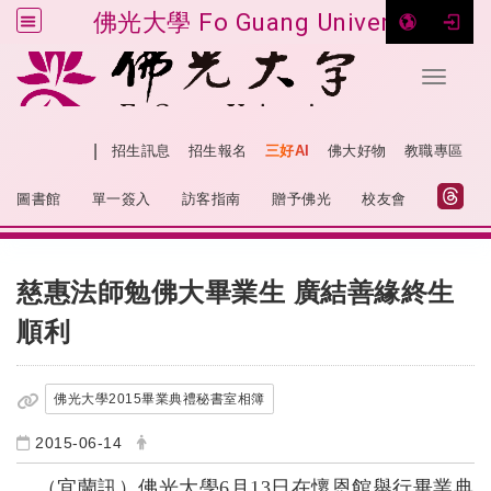
佛光大學 Fo Guang University
Toggle 
跳到主要內容
|
網站導覽
招生訊息
招生報名
三好AI
佛大好物
教職專區
:::
圖書館
單一簽入
訪客指南
贈予佛光
校友會
:::
慈惠法師勉佛大畢業生 廣結善緣終生
順利
佛光大學2015畢業典禮秘書室相簿
2015-06-14
（宜蘭訊）佛光大學
6
月
13
日在懷恩館舉行畢業典