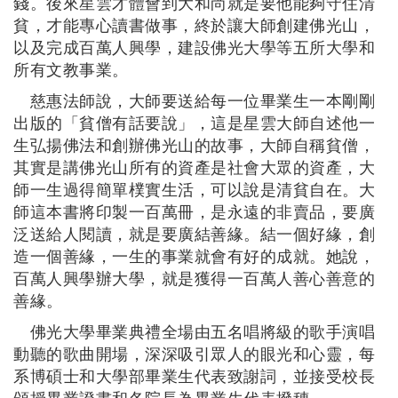
錢。後來星雲才體會到大和尚就是要他能夠守住清
貧，才能專心讀書做事，終於讓大師創建佛光山，
以及完成百萬人興學，建設佛光大學等五所大學和
所有文教事業。
慈惠法師說，大師要送給每一位畢業生一本剛剛
出版的
「貧僧有話要說」，這是星雲大師自述他一
生弘揚佛法和創辦佛光山的故事，大師自稱貧僧，
其實是講佛光山所有的資產是社會大眾的資產，大
師一生過得簡單樸實生活，可以說是清貧自在。大
師這本書將印製一百萬冊，是永遠的非賣品，要廣
泛送給人閱讀，就是要廣結善緣。結一個好緣，創
造一個善緣，一生的事業就會有好的成就。她說，
百萬人興學辦大學，就是獲得一百萬人善心善意的
善緣。
佛光大學畢業典禮全場由五名唱將級的歌手演唱
動聽的歌曲開場，深深吸引眾人的眼光和心靈，每
系博碩士和大學部畢業生代表致謝詞，並接受校長