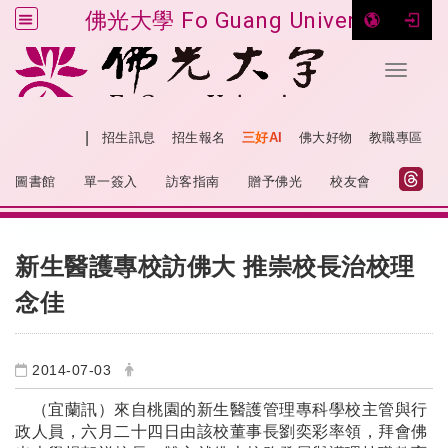
佛光大學 Fo Guang University
Toggle 
跳到主要內容
|
網站導覽
招生訊息
招生報名
三好AI
佛大好物
教職專區
:::
圖書館
單一簽入
訪客指南
贈予佛光
校友會
:::
新生醫護專校訪佛大 推崇校長治校理
念佳
2014-07-03
（宜蘭訊）來自桃園的新生醫護管理專科學校主管與行
政人員，六月二十四日由該校董事長劉奕彩率領，拜會佛