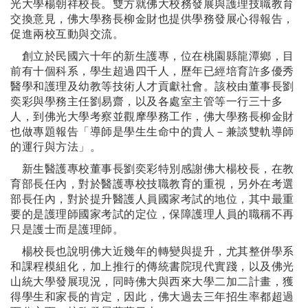
光大學楊朝祥校長。雙方就佛大校務發展與護理技職教育
交換意見，佛大學務長柳金財也提供學務發展心得報告，
促進兩校互動與交流。
創立於民國六十年的新生護專，位在桃園縣龍潭鄉，目
前有十個科系，學生超過四千人，歷年已經培育許多優秀
醫學和護理及幼教等技術人才貢獻社會。該校由董事長劉
奕彩與學務主任劉易齋，以及各處室主管等一行三十多
人，到佛光大學考察並觀摩學務工作，佛大學務長柳金財
也做專題報告
「導師是學生生命中的貴人－兼談雙軌導師
的運行與方法」。
新生醫護專校董事長劉奕彩特別感謝佛大楊校長，在教
育部長任內，對於醫護專校技職教育的重視，另外在考選
部長任內，對於提升醫護人員國家考試的地位，其中最重
要的是護理師國家考試的定位，保障護理人員的職稱不再
只是護士而是護理師。
楊校長也說明佛大近幾年的轉變與提升，尤其整併學系
和課程模組化，加上推行的傳統書院現代實踐，以及佛光
山統大學發展現況，同時佛大與西來大學二加二計畫，獲
得學生和家長的肯定，因此，佛大過去三年招生率都超過