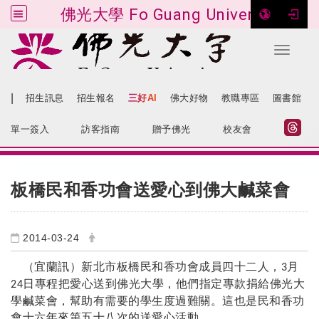
佛光大學 Fo Guang University
Toggle 
跳到主要內容
|
招生訊息
招生報名
三好AI
佛大好物
教職專區
圖書館
:::
網站導覽
單一簽入
訪客指南
贈予佛光
校友會
:::
板橋民和香功會送愛心到佛大鹹菜會
2014-03-24
（宜蘭訊）新北市板橋民和香功會成員四十二人，
月
3
日專程把愛心送到佛光大學，他們指定專款捐給佛光大
24
學鹹菜會，幫助有需要的學生度過難關。這也是民和香功
會十六年來第五十八次的送愛心活動。