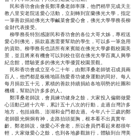
民和香功會由會長鄭澤桑老師率隊，他們稍早完成天主
教八里安老院送愛心活動，立刻轉到宜蘭佛光大學，指定
一筆善款捐給佛光大學鹹菜會愛心會，佛光大學學務長柳
金財代表接受。
柳學務長特別感謝民和香功會的各位大哥大姊，專程送
愛心到佛光，捐款嘉惠需要幫助的學生，可以多一筆急用
的資助。柳學務長也請所有來賓能在佛光大學參觀校園美
景，並且將來有機會可以到校住宿在佛光大學百萬人興學
紀念館，體驗更多的佛光大學優質校園景觀。
民和香功會成立至今二十年，由鄭澤桑老師號召成員兩
百人，他們都是板橋地區熱愛香功健身運動的同好。每人
每月捐款五十元，累積的善款持續捐給各地弱勢的社團和
機構，幫助許許多多的人。
鄭澤桑老師說，會員練功健身之餘，大家投入偏鄉做愛
心活動已經十六年，累計五十八次的行動，走過台灣許多
地方，包括綠島、澎湖和金門都去過。今年八十三歲的鄭
老師眼光炯炯有神，走路抬頭挺胸，根本看不出真實年
齡。鄭老師說，做愛心不會老，所以會員們看起來都很年
輕，大家做愛心之餘，也到各地參觀旅行，體驗到台灣美