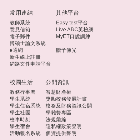
:::
常用連結
其他平台
教師系統
Easy test平台
意見信箱
Live ABC英檢網
電子郵件
MyET口說訓練
博碩士論文系統
e通網
贈予佛光
新生線上註冊
網路文件申請平台
校園生活
公開資訊
教務行事曆
智慧財產權
學生系統
獎勵校務發展計畫
學生住宿系統
校務及財務資訊公開
學生社團
學雜費專區
校車時刻
法規彙編
學生宿舍
隱私權政策聲明
活動報名系統
個資提供聲明