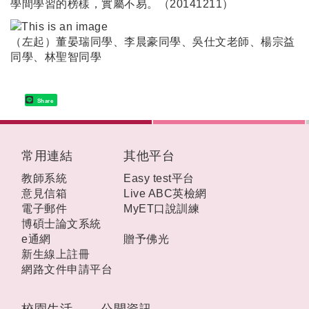
學間學習的榜樣，實屬不易。（20141211）
（左起）董晏瑞同學、李晨豪同學、吳仕文老師、楊宗益
同學、林聖智同學
Share
:::
常用連結
其他平台
教師系統
Easy test平台
意見信箱
Live ABC英檢網
電子郵件
MyET口說訓練
博碩士論文系統
e通網
贈予佛光
新生線上註冊
網路文件申請平台
校園生活
公開資訊