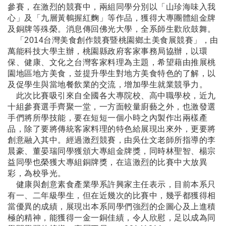
參賽，在激烈的競賽中，兩組同學分別以「山珍海味入我
心」及「九層黃鵪握紅麴」等作品，獲得大專團體組金牌
及銅牌等殊榮。消息傳回佛光大學，全系師生歡欣鼓舞。
「2014台灣美食創作競賽暨桃園鄉土美食展競賽」，由
萬能科技大學主辦，桃園縣政府客家事務局協辦，以環
保、健康、文化之台灣客家料理為主題，希望藉由推展桃
園地區地方美食，並提升學生對地方美食特色的了解，以
及促學生與當地餐飲業的交流，增加學生就業競爭力。
此次比賽吸引來自全國各大專院校、高中職學校，近九
十組參賽選手齊聚一堂，一方面較量廚藝之外，也激發選
手們將所學技能，要在短短一個小時之內製作出兩樣產
品，除了要將傳統客家料理的特色給展現出來外，更要將
創意融入其中。經過激烈競賽，由吳仕文老師所指導的李
晨豪、董晏瑞同學獲頒大專組金牌獎，同時林聖智、楊宗
益同學也榮獲大專組銅牌獎，在這激烈的比賽中大放異
彩，為校爭光。
健康與創意素食產業學系許興家主任表示，目前本系只
有一、二年級學生，但在近幾次的比賽中，幾乎都獲得相
當優異的成績，展現出本系同學們強烈的企圖心及上進積
極的精神，能獲得一金一銅佳績，令人欣慰，足以成為同