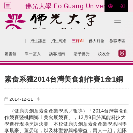
佛光大學 Fo Guang University
Toggle 
跳到主要內容
|
網站導覽
招生訊息
招生報名
三好AI
佛大好物
教職專區
:::
圖書館
單一簽入
訪客指南
贈予佛光
校友會
:::
素食系獲2014台灣美食創作賽1金1銅
2014-12-11
（健康與創意素食產業學系／報導）「2014台灣美食創
作競賽暨桃園鄉土美食展競賽」，12月9日於萬能科技大
學進行現場烹調決賽，本校健康與創意素食產業學系同學
李晨豪、董晏瑞，以及林聖智與楊宗益，兩人一組，組隊