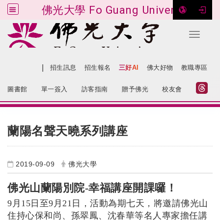
佛光大學 Fo Guang University
Toggle 
跳到主要內容
|
網站導覽
招生訊息
招生報名
三好AI
佛大好物
教職專區
:::
圖書館
單一簽入
訪客指南
贈予佛光
校友會
:::
蘭陽名聲天曉系列講座
2019-09-09
佛光大學
佛光山蘭陽別院-幸福講座開課囉！
9月15日至9月21日，活動為期七天，將邀請佛光山
住持心保和尚、孫翠鳳、沈春華等名人專家擔任講