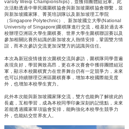
varsity Weiqi Championships)，並獲得團體組冠軍。此
次活動透過中華民國圍棋協會與新加坡圍棋協會聯繫，並
與新加坡國家隊、菁英培訓隊以及新加坡理工學院
（Singapore Polytechnic）、新加坡國立大學(National
University of Singapore)圍棋隊進行交流，植基於過去本
校辦理亞洲區大學生圍棋賽、世界大學生圍棋聯誼賽以及
參加相關比賽所結識的新加坡友人熱情安排，鞏固雙方情
誼，而本次參訪交流更加深雙方的認識與信任。
本次為新冠疫情後首次圍棋交流與參訪，圍棋隊同學普遍
表現良好，學習興致高昂，更在本次賽會中獲得團體組冠
軍，顯示本校圍棋實力在世界舞台仍有一定競爭力，未來
也可以持續辦理亞洲區圍棋賽事，增加本校國際能見度
外，也增加本校學生實力。
此外本次能與新加坡國家隊交流，雙方也能夠了解彼此的
長處，互相學習，成為本校同學印象深刻的記憶點，未來
若能透過國家單項協會安排，能夠強化本校學生競爭力
外，也能結交世界友人。