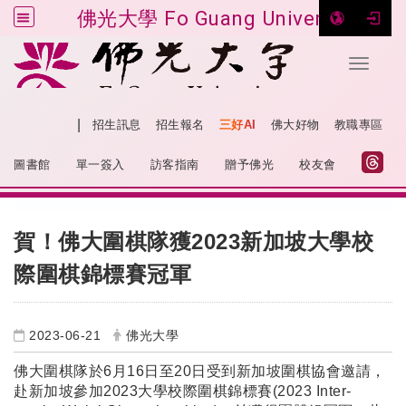
佛光大學 Fo Guang University
Toggle 
跳到主要內容
|
網站導覽
招生訊息
招生報名
三好AI
佛大好物
教職專區
:::
圖書館
單一簽入
訪客指南
贈予佛光
校友會
:::
賀！佛大圍棋隊獲2023新加坡大學校
際圍棋錦標賽冠軍
2023-06-21
佛光大學
佛大圍棋隊於6月16日至20日受到新加坡圍棋協會邀請，
赴新加坡參加2023大學校際圍棋錦標賽(2023 Inter-