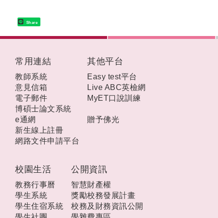
Share
:::
常用連結
其他平台
教師系統
Easy test平台
意見信箱
Live ABC英檢網
電子郵件
MyET口說訓練
博碩士論文系統
e通網
贈予佛光
新生線上註冊
網路文件申請平台
校園生活
公開資訊
教務行事曆
智慧財產權
學生系統
獎勵校務發展計畫
學生住宿系統
校務及財務資訊公開
學生社團
學雜費專區