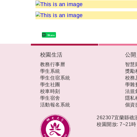
Share
:::
校園生活
公開
教務行事曆
智慧
學生系統
獎勵
學生住宿系統
校務
學生社團
學雜
校車時刻
法規
學生宿舍
隱私
活動報名系統
個資
262307宜蘭縣
校園開放: 7~21