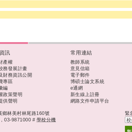
資訊
常用連結
財產權
教師系統
校務發展計畫
意見信箱
及財務資訊公開
電子郵件
費專區
博碩士論文系統
彙編
e通網
權政策聲明
新生線上註冊
提供聲明
網路文件申請平台
礁溪鄉林美村林尾路160號
緊
時，
03-9871000 #
學校分機