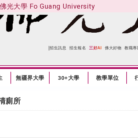
佛光大學 Fo Guang University
|
:::
網站導覽
招生訊息
招生報名
三好AI
佛大好物
教職專
生
無疆界大學
30+大學
教學單位
清廁所