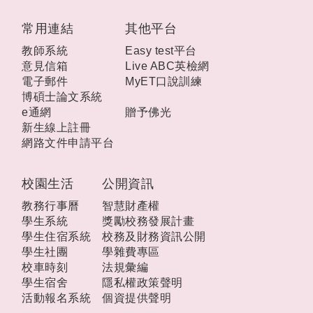
:::
常用連結
其他平台
教師系統
Easy test平台
意見信箱
Live ABC英檢網
電子郵件
MyET口說訓練
博碩士論文系統
e通網
贈予佛光
新生線上註冊
網路文件申請平台
校園生活
公開資訊
教務行事曆
智慧財產權
學生系統
獎勵校務發展計畫
學生住宿系統
校務及財務資訊公開
學生社團
學雜費專區
校車時刻
法規彙編
學生宿舍
隱私權政策聲明
活動報名系統
個資提供聲明