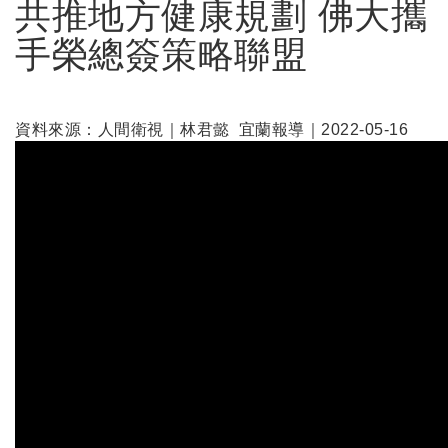
共推地方健康規劃 佛大攜
手榮總簽策略聯盟
資料來源：人間衛視｜林君懿 宜蘭報導｜2022-05-16