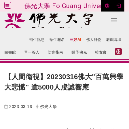
佛光大學 Fo Guang University
Toggle 
跳到主要內容
|
網站導覽
招生訊息
招生報名
三好AI
佛大好物
教職專區
:::
圖書館
單一簽入
訪客指南
贈予佛光
校友會
:::
【人間衛視】20230316佛大"百萬興學
大悲懺" 逾5000人虔誠響應
2023-03-16
佛光大學