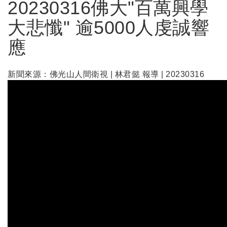
20230316佛大"百萬興學
大悲懺" 逾5000人虔誠響
應
新聞來源：佛光山人間衛視 | 林君懿 報導 | 20230316