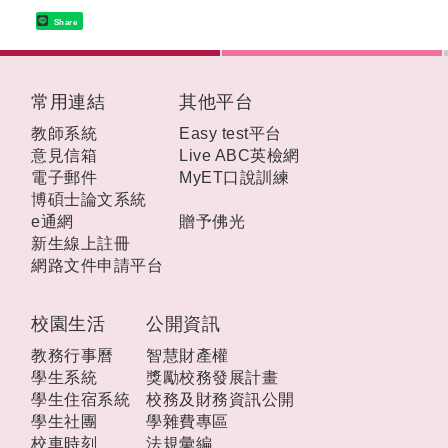
Share
:::
常用連結
其他平台
教師系統
Easy test平台
意見信箱
Live ABC英檢網
電子郵件
MyET口說訓練
博碩士論文系統
e通網
贈予佛光
新生線上註冊
網路文件申請平台
校園生活
公開資訊
教務行事曆
智慧財產權
學生系統
獎勵校務發展計畫
學生住宿系統
校務及財務資訊公開
學生社團
學雜費專區
校車時刻
法規彙編