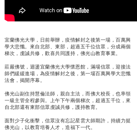
宜蘭佛光大學，日前舉辦，疫情解封之後第一場，百萬興
學大悲懺。來自北部、東部，超過五千位信眾，分成兩個
梯次，虔誠共修，歡喜共同護持，佛光山教育事業。
莊嚴佛號，迴盪宜蘭佛光大學懷恩館，滿場信眾，迎接法
師們緩緩進場，為疫情解封之後，第一場百萬興學大悲懺
法會，揭開序幕。
佛光山副住持慧倫法師，親自主法，而佛大校長，也率領
一級主管全程參與。上午下午兩個梯次，超過五千位，來
自北部還有東部信眾虔誠共修，護持教育。
面對少子化衝擊，信眾沒有忘記星雲大師期許，持續力挺
佛光山，以教育培養人才，造福下一代。