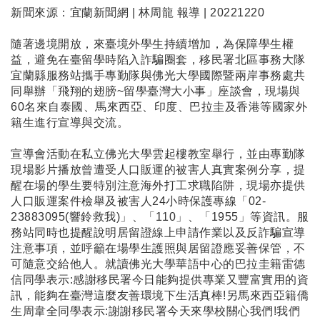
新聞來源：宜蘭新聞網 | 林周龍 報導 | 20221220
隨著邊境開放，來臺境外學生持續增加，為保障學生權
益，避免在臺留學時陷入詐騙圈套，移民署北區事務大隊
宜蘭縣服務站攜手專勤隊與佛光大學國際暨兩岸事務處共
同舉辦「飛翔的翅膀~留學臺灣大小事」座談會，現場與
60名來自泰國、馬來西亞、印度、巴拉圭及香港等國家外
籍生進行宣導與交流。
宣導會活動在私立佛光大學雲起樓教室舉行，並由專勤隊
現場影片播放曾遭受人口販運的被害人真實案例分享，提
醒在場的學生要特別注意海外打工求職陷阱，現場亦提供
人口販運案件檢舉及被害人24小時保護專線「02-
23883095(響鈴救我)」、「110」、「1955」等資訊。服
務站同時也提醒說明居留證線上申請作業以及反詐騙宣導
注意事項，並呼籲在場學生護照與居留證應妥善保管，不
可隨意交給他人。就讀佛光大學華語中心的巴拉圭籍雷德
信同學表示:感謝移民署今日能夠提供專業又豐富實用的資
訊，能夠在臺灣這麼友善環境下生活真棒!另馬來西亞籍僑
生周韋全同學表示:謝謝移民署今天來學校關心我們!我們