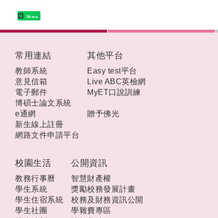
Share
:::
常用連結
其他平台
教師系統
Easy test平台
意見信箱
Live ABC英檢網
電子郵件
MyET口說訓練
博碩士論文系統
e通網
贈予佛光
新生線上註冊
網路文件申請平台
校園生活
公開資訊
教務行事曆
智慧財產權
學生系統
獎勵校務發展計畫
學生住宿系統
校務及財務資訊公開
學生社團
學雜費專區