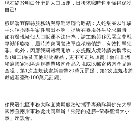
現在終於明白什麼是人口販運，日後求職時也更懂得保護
自己!
移民署宜蘭縣服務站與專勤隊聯合呼籲：人蛇集團以詐騙
手法誘拐學生案件層出不窮，提醒在臺境外生於求職時，
如有發現疑似人口販運不法行為，請主動與移民署宜蘭縣
專勤隊聯絡，屆時將會同警政單位積極偵辦，有效打擊犯
罪。此外，因應我國邊境開放，亦提醒入境時請勿攜帶肉
製(加工)品及其他動物產品，更不可走私販賣！倘自非洲
豬瘟國家地區違規攜帶豬肉產品入境或以郵寄豬肉產品遭
查獲，第1次違規裁處新臺幣20萬元罰鍰，第2次違規者將
裁處新臺幣100萬元罰鍰。
移民署北區事務大隊宜蘭縣服務站攜手專勤隊與佛光大學
國際暨兩岸事務處共同舉辦「飛翔的翅膀~留學臺灣大小
事」座談會。