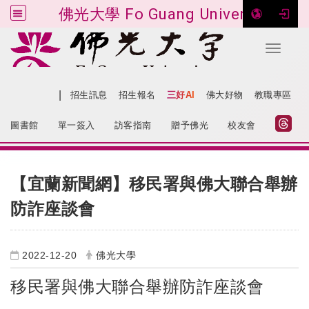
佛光大學 Fo Guang University
Toggle 
跳到主要內容
|
網站導覽
招生訊息
招生報名
三好AI
佛大好物
教職專區
:::
圖書館
單一簽入
訪客指南
贈予佛光
校友會
:::
【宜蘭新聞網】移民署與佛大聯合舉辦
防詐座談會
2022-12-20
佛光大學
移民署與佛大聯合舉辦防詐座談會