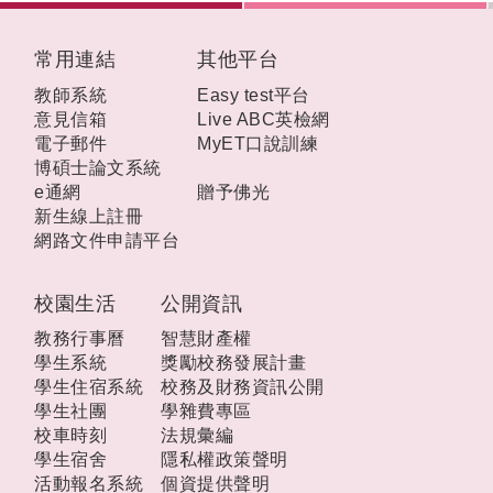
:::
常用連結
其他平台
教師系統
Easy test平台
意見信箱
Live ABC英檢網
電子郵件
MyET口說訓練
博碩士論文系統
e通網
贈予佛光
新生線上註冊
網路文件申請平台
校園生活
公開資訊
教務行事曆
智慧財產權
學生系統
獎勵校務發展計畫
學生住宿系統
校務及財務資訊公開
學生社團
學雜費專區
校車時刻
法規彙編
學生宿舍
隱私權政策聲明
活動報名系統
個資提供聲明