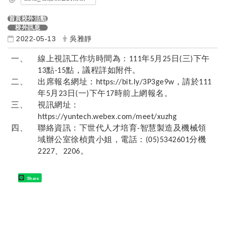
首頁校外活動
校外訊息
2022-05-13
吳雅靜
一、
線上視訊工作坊時間為：
年
月
日
三
下午
111
5
25
(
)
點
點，議程詳如附件。
13
-15
二、
出席報名網址：
，請於
https://bit.ly/3P3ge9w
111
年
月
日
一
下午
時前上網報名。
5
23
(
)
17
三、
視訊網址：
https://yuntech.webex.com/meet/xuzhg
四、
聯絡資訊：下世代人才培育
智慧製造及機械領
-
域辦公室徐楨貴小姐，電話：
分機
(05)5342601
、
。
2227
2206
Share