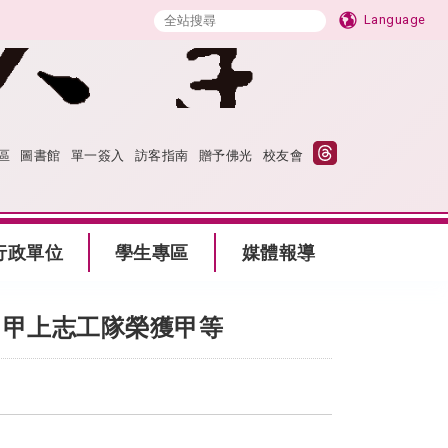
Language
區
圖書館
單一簽入
訪客指南
贈予佛光
校友會
行政單位
學生專區
媒體報導
、甲上志工隊榮獲甲等