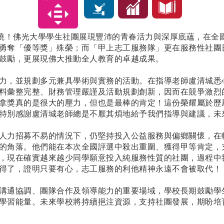
揭曉！佛光大學學生社團展現豐沛的青春活力與深厚底蘊，在全
勇奪「優等獎」殊榮；而「甲上志工服務隊」更在服務性社團
鼓勵，更展現佛大推動全人教育的卓越成果。
力，並規劃多元兼具學術與實務的活動。在指導老師盧清城悉
料彙整完整、財務管理嚴謹及活動規劃創新，因而在競爭激烈
拿獎真的是很大的壓力，但也是最棒的肯定！這份榮耀屬於歷
特別感謝盧清城老師總是不厭其煩地給予我們指導與建議，未
人力招募不易的情況下，仍堅持投入公益服務與偏鄉關懷，在
的角落。他們能在本次全國評選中殺出重圍、獲得甲等肯定，
，現在確實越來越少同學願意投入純服務性質的社團，過程中
得了，證明只要有心，志工服務的利他精神永遠不會被取代！
溝通協調、團隊合作及領導能力的重要場域，學校長期鼓勵學
學習能量。未來學校將持續挹注資源，支持社團發展，期盼培