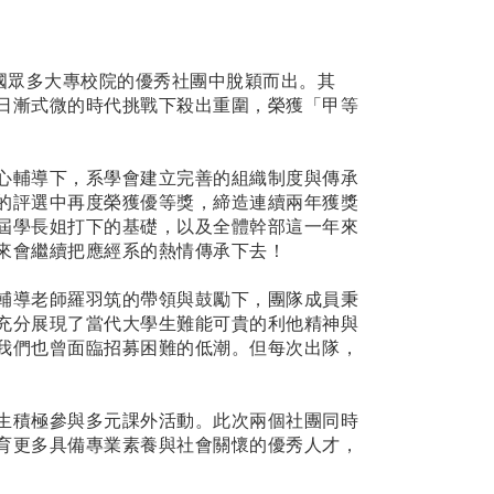
國眾多大專校院的優秀社團中脫穎而出。其
日漸式微的時代挑戰下殺出重圍，榮獲「甲等
心輔導下，系學會建立完善的組織制度與傳承
的評選中再度榮獲優等獎，締造連續兩年獲獎
屆學長姐打下的基礎，以及全體幹部這一年來
來會繼續把應經系的熱情傳承下去！
輔導老師羅羽筑的帶領與鼓勵下，團隊成員秉
充分展現了當代大學生難能可貴的利他精神與
我們也曾面臨招募困難的低潮。但每次出隊，
生積極參與多元課外活動。此次兩個社團同時
育更多具備專業素養與社會關懷的優秀人才，