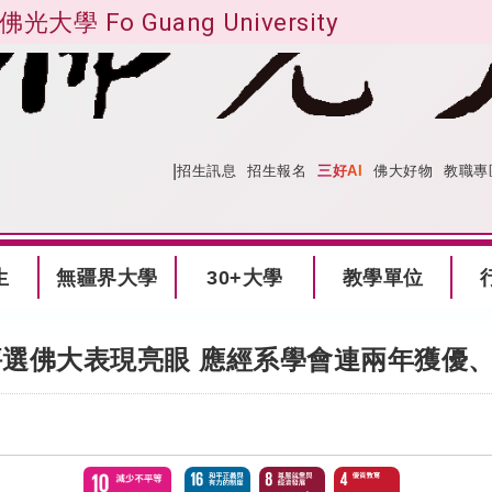
佛光大學 Fo Guang University
|
:::
網站導覽
招生訊息
招生報名
三好AI
佛大好物
教職專
生
無疆界大學
30+大學
教學單位
評選佛大表現亮眼 應經系學會連兩年獲優