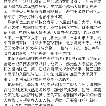
育館舉行，這項比賽前三屆只邀請女籃參賽，今年首屆邀
請大學男籃球隊熱血登場。主辦單位佛光大學楊朝祥表
示，佛光盃大學籃賽規模越辦越大，希望更多愛打球的人
都來打，不會打球的也都來看比賽。
承辦單位三好籃球協會表示，本屆邀請義守大學、高雄
師範大學、韓國檀國大學、菲律賓國立大學、日本東北學
院大學、中國人民大學等6所大學男子籃球隊，以及佛光
大學、台北市立大學、台北科技大學、日本山形大學、馬
來西亞國家隊、韓國大學籃球聯隊、北京師範大學、大連
理工大學等8所大學球隊齊聚，一較高下球技。各組將爭
取前四強頒獎，預料將是一番龍爭虎鬥。
佛光大學楊朝祥校長在高雄市政府四維行政中心的記者
會場歡迎各隊參賽隊職員，他表示，佛光盃大學籃賽從最
初的國內隊伍，第二屆成為兩岸大學女籃盛事，第三屆除
了兩岸加入國際隊伍，今年第四屆更引進國際大學男子
組，可見佛光山推廣籃球賽事不遺餘力。
楊校長說，每次看見到場觀眾除了年輕人之外，還有許
多阿公阿嬤加入熱情啦啦隊，讓他特別感動。他說，星雲
大師鼓勵推展籃球運動，因為可以培養團隊精神和鍛鍊個
人身體，希望更多人加入籃球運動，只要會打球的就打
球，不會打球的也要來看球賽。