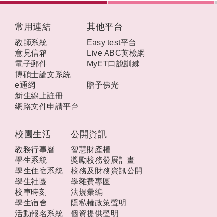
:::
常用連結
其他平台
教師系統
Easy test平台
意見信箱
Live ABC英檢網
電子郵件
MyET口說訓練
博碩士論文系統
e通網
贈予佛光
新生線上註冊
網路文件申請平台
校園生活
公開資訊
教務行事曆
智慧財產權
學生系統
獎勵校務發展計畫
學生住宿系統
校務及財務資訊公開
學生社團
學雜費專區
校車時刻
法規彙編
學生宿舍
隱私權政策聲明
活動報名系統
個資提供聲明