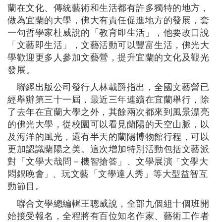
蘭在文化、傳統藝術和生活都有許多獨特的地方，
做為宜蘭的大學，佛大有責任促進地方的發展，套
一句哲學家杜威說的「教育即生活」，他要改口說
「文藝即生活」，文藝活動可以豐富生活，佛光大
學歡迎更多人參加文藝營，提升宜蘭的文化及觀光
發展。
聯經出版公司發行人林載爵指出，全國文藝營已
經舉辦第三十一屆，最近三年連續在宜蘭舉行，除
了去年在宜蘭大學之外，其餘兩次都來到風景漂亮
的佛光大學，從校園可以看見蘭陽的天空山脈，以
及海洋的風光，還有半天的蘭陽博物館行程，可以
更加認識蘭陽之美。這次增加特別活動包括文藝派
對「文學大哉問－機智搶答」、文學展演
文學大
「
悶鍋晚會
、玩文藝「文學達人秀」等大型益智互
」
動節目。
聯合文學總編輯王聰威說，全部九個組十個班開
始接受報名，全程將有百位知名作家、藝術工作者