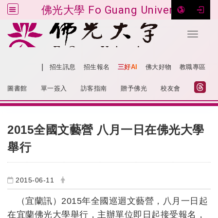
佛光大學 Fo Guang University
Toggle 
跳到主要內容
|
網站導覽
招生訊息
招生報名
三好AI
佛大好物
教職專區
:::
圖書館
單一簽入
訪客指南
贈予佛光
校友會
:::
2015全國文藝營 八月一日在佛光大學
舉行
2015-06-11
（宜蘭訊）
2015
年全國巡迴文藝營，八月一日起
在宜蘭佛光大學舉行，主辦單位即日起接受報名，