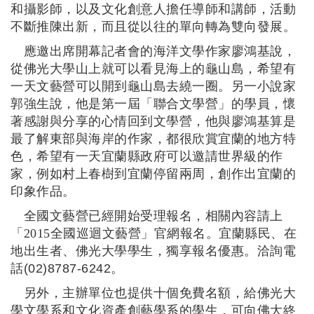
和攝影師，以及文化創意人擔任導師和講師，活動
不斷推陳出新，而且從以往的單向轉為雙向發展。
應邀出席開幕記者會的海洋文學作家廖鴻基說，
從佛光大學山上就可以看見海上的龜山島，希望有
一天文藝營可以開到龜山島去繞一圈。另一小說家
郭強生說，他是第一屆「聯合文學營」的學員，懷
著感謝與分享的心情回到文學營，他與廖鴻基算是
最了解東部與海岸的作家，都很欣賞宜蘭的地方特
色，希望有一天宜蘭縣政府可以邀請世界級的作
家，例如村上春樹到宜蘭停留兩周，創作出宜蘭的
印象作品。
全國文藝營已經開始受理報名，相關內容請上
「2015
全國巡迴文藝營」官網報名。宜蘭縣民、在
地出生者、佛光大學學生，獨享報名優惠。洽詢電
話(02)8787-6242。
另外，主辦單位也提供十個免費名額，給佛光大
學文學系和文化資產創藝學系的學生，可向佛大終