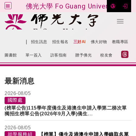
佛光大學 Fo Guang University
Toggle 
跳到主要內容
|
網站導覽
招生訊息
招生報名
三好AI
佛大好物
教職專區
:::
圖書館
單一簽入
訪客指南
贈予佛光
校友會
:::
最新消息
2026-
08/05
國際處
(榜單公告)115學年度僑生及港澳生申請入學第二梯次單
獨招生榜單公告(2026年9月入學)僑生
港澳生錄取名單尚待主管機關認定身分審定，將另行公
告
。
2026-
08/05
就學服務組
【榜單】僑生及港澳生申請入學錄取名單