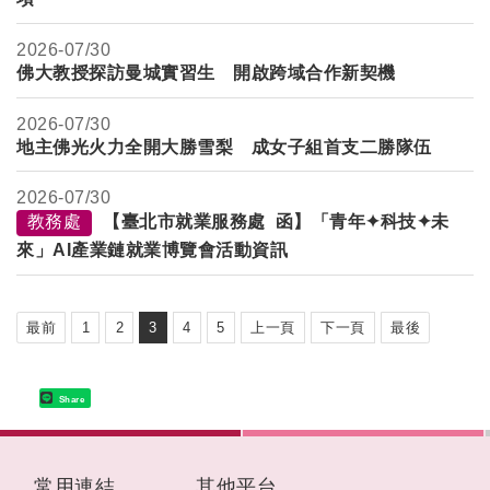
2026-
07/30
佛大教授探訪曼城實習生 開啟跨域合作新契機
2026-
07/30
地主佛光火力全開大勝雪梨 成女子組首支二勝隊伍
2026-
07/30
教務處
【臺北市就業服務處 函】「青年✦科技✦未
來」AI產業鏈就業博覽會活動資訊
最前
1
2
3
4
5
上一頁
下一頁
最後
Share
:::
常用連結
其他平台