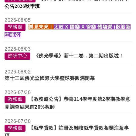
公告2026秋季班
2026-
08/05
學務處
樂見未來｜
太鼓 X 國樂 X 管樂 體驗營 (歡迎新
生報名)
2026-
08/03
佛研中心
《佛光學報》新十二卷．第二期出版啦！
2026-
08/02
第十三屆佛光盃國際大學籃球賽圓滿閉幕
2026-
07/30
教務處
【教務處公告】恭喜114學年度第2學期教學意
見調查結果前20%教師
2026-
07/30
學務處
【就學貸款】
註冊及離校
就學貸款相關注意事
項