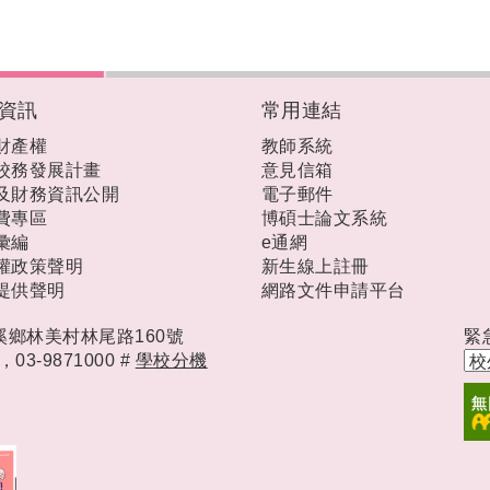
資訊
常用連結
財產權
教師系統
校務發展計畫
意見信箱
及財務資訊公開
電子郵件
費專區
博碩士論文系統
彙編
e通網
權政策聲明
新生線上註冊
提供聲明
網路文件申請平台
礁溪鄉林美村林尾路160號
緊
時，
03-9871000 #
學校分機