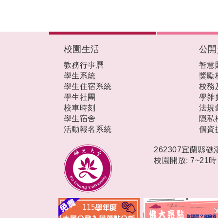
:::
校園生活
公開
教務行事曆
智慧
學生系統
獎勵
學生住宿系統
校務
學生社團
學雜
校車時刻
法規
學生宿舍
隱私
活動報名系統
個資
262307宜蘭縣
校園開放: 7~21