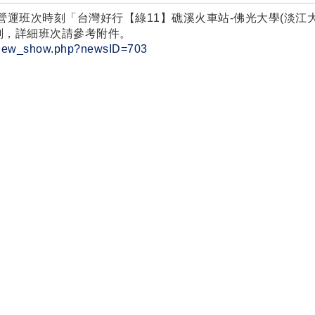
整營運班次時刻
「台灣好行【綠11
】礁溪火車站-
佛光大學(淡江
時刻，詳細班次請參考附件。
w/new_show.php?newsID=703