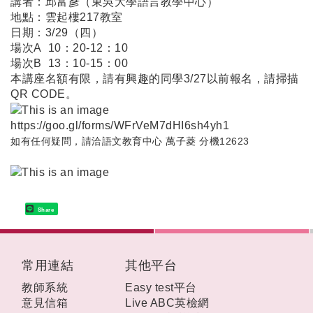
講者：邱富彥（東吳大學語言教學中心）
地點：雲起樓
217
教室
日期：
3/29
（四）
場次
A 10
：
20-12
：
10
場次
B 13
：
10-15
：
00
本講座名額有限，請有興趣的同學
3/27
以前報名，請掃描
QR CODE
。
https://goo.gl/forms/WFrVeM7dHI6sh4yh1
如有任何疑問，請洽語文教育中心 萬子菱 分機12623
Share
:::
常用連結
其他平台
教師系統
Easy test平台
意見信箱
Live ABC英檢網