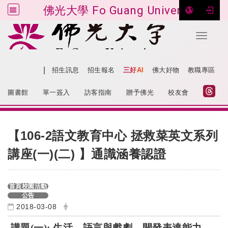
佛光大學 Fo Guang University
Toggle 
跳到主要內容
|
網站導覽
招生訊息
招生報名
三好AI
佛大好物
教職專區
:::
圖書館
單一簽入
訪客指南
贈予佛光
校友會
:::
【106-2語文教育中心 拯救菜英文系列
講座(一)(二) 】通識涵養認證
首頁校園活動
公告
2018-03-08
講題(一): 生活、語言與戲劇—開發表達能力，