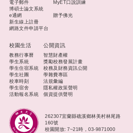
電子郵件
MyET口說訓練
博碩士論文系統
e通網
贈予佛光
新生線上註冊
網路文件申請平台
校園生活
公開資訊
教務行事曆
智慧財產權
學生系統
獎勵校務發展計畫
學生住宿系統
校務及財務資訊公開
學生社團
學雜費專區
校車時刻
法規彙編
學生宿舍
隱私權政策聲明
活動報名系統
個資提供聲明
262307宜蘭縣礁溪鄉林美村林尾路
160號
校園開放: 7~21時，
03-9871000