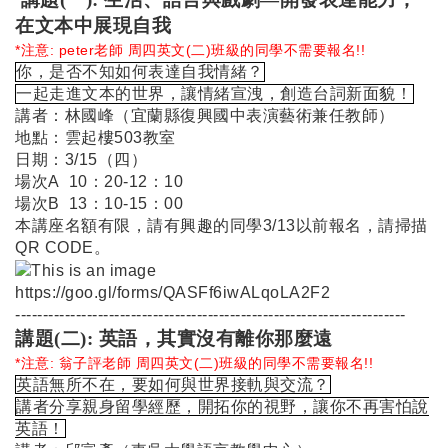
在文本中展現自我
*注意: peter老師 周四英文(二)班級的同學不需要報名!!
你，是否不知如何表達自我情緒？
一起走進文本的世界，讓情緒宣洩，創造台詞新面貌！
講者：林國峰（宜蘭縣復興國中表演藝術兼任教師）
地點：雲起樓
503
教室
日期：
3/15
（四）
場次
A 10
：
20-12
：
10
場次
B 13
：
10-15
：
00
本講座名額有限，請有興趣的同學
3/13
以前報名，請掃描
QR CODE
。
https://goo.gl/forms/QASFf6iwALqoLA2F2
-----------------------------------------------------------------------
講題(二): 英語，其實沒有離你那麼遠
*注意: 翁子評老師 周四英文(二)班級的同學不需要報名!!
英語無所不在，要如何與世界接軌與交流？
講者分享親身留學經歷，開拓你的視野，讓你不再害怕說
英語！