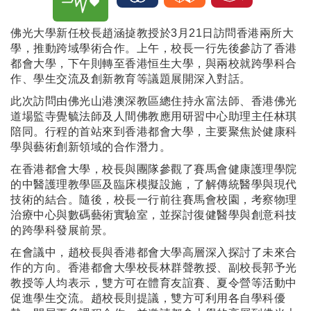
佛光大學新任校長趙涵㨗教授於3月21日訪問香港兩所大
學，推動跨域學術合作。上午，校長一行先後參訪了香港
都會大學，下午則轉至香港恒生大學，與兩校就跨學科合
作、學生交流及創新教育等議題展開深入對話。
此次訪問由佛光山港澳深教區總住持永富法師、香港佛光
道場監寺覺毓法師及人間佛教應用研習中心助理主任林琪
陪同。行程的首站來到香港都會大學，主要聚焦於健康科
學與藝術創新領域的合作潛力。
在香港都會大學，校長與團隊參觀了賽馬會健康護理學院
的中醫護理教學區及臨床模擬設施，了解傳統醫學與現代
技術的結合。隨後，校長一行前往賽馬會校園，考察物理
治療中心與數碼藝術實驗室，並探討復健醫學與創意科技
的跨學科發展前景。
在會議中，趙校長與香港都會大學高層深入探討了未來合
作的方向。香港都會大學校長林群聲教授、副校長郭予光
教授等人均表示，雙方可在體育友誼賽、夏令營等活動中
促進學生交流。趙校長則提議，雙方可利用各自學科優