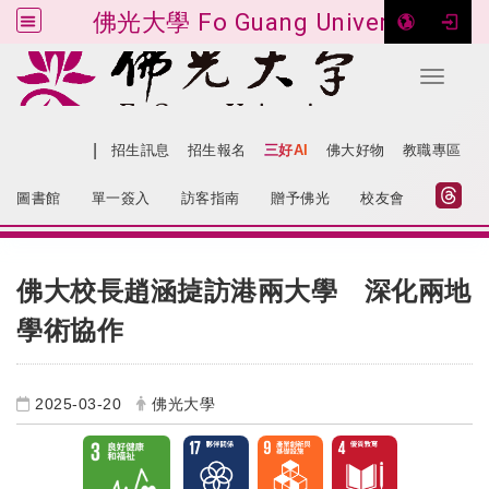
佛光大學 Fo Guang University
Toggle 
跳到主要內容
|
網站導覽
招生訊息
招生報名
三好AI
佛大好物
教職專區
:::
圖書館
單一簽入
訪客指南
贈予佛光
校友會
:::
佛大校長趙涵㨗訪港兩大學 深化兩地
學術協作
2025-03-20
佛光大學