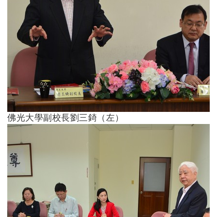
佛光大學副校長劉三錡（左）