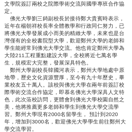
文學院簽訂兩校之院際學術交流與國學專班合作協
定。
佛光大學劉三錡副校長於接待鄭大貴賓時表示，
近年在楊朝祥校長率全體教學和行政同仁努力，已
將佛光大學發展成小而美的精緻大學，未來也是台
灣僅有的全校書院型大學，歡迎鄭州大學的老師和
學生能經常到佛光大學交流。他也肯定鄭州大學為
大陸
211
工程重點建設大學，全校將近七萬名學
生，規模宏大完整，發展深具特色。
鄭州大學副校長韓國河表示，鄭州大學地處中原
地帶，歷史文化資源豐厚，至今有九十年歷史，畢
業校友五十萬人。該校與佛光大學在兩年前簽訂校
際學術交流合作協定，即慕名佛光大學深具人文特
色，此次蒞校訪問，更體會到佛光大學校園自然之
美，他將推薦更多老師和學生到佛光大學交流學
習。鄭州大學現有
2000
名留學生，
預計到
2020
年，增加到
3000
名，歡迎佛光大學學生前往鄭州大
學交流學習。