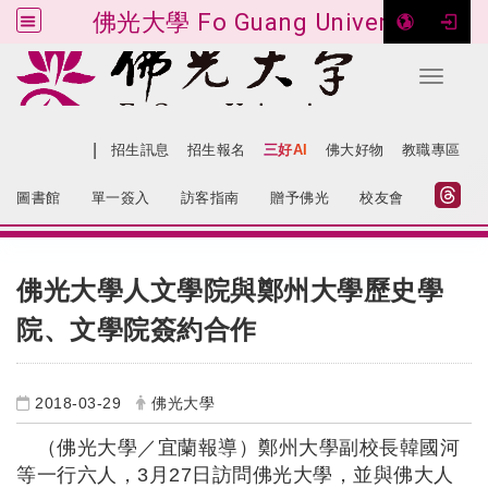
佛光大學 Fo Guang University
Toggle 
跳到主要內容
|
網站導覽
招生訊息
招生報名
三好AI
佛大好物
教職專區
:::
圖書館
單一簽入
訪客指南
贈予佛光
校友會
:::
佛光大學人文學院與鄭州大學歷史學
院、文學院簽約合作
2018-03-29
佛光大學
（佛光大學／宜蘭報導）鄭州大學副校長韓國河
等一行六人，
3
月
27
日訪問佛光大學，並與佛大人