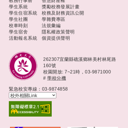
教務行事曆
智慧財產權
學生系統
獎勵校務發展計畫
學生住宿系統
校務及財務資訊公開
學生社團
學雜費專區
校車時刻
法規彙編
學生宿舍
隱私權政策聲明
活動報名系統
個資提供聲明
262307宜蘭縣礁溪鄉林美村林尾路
160號
校園開放: 7~21時，
03-9871000
#
學校分機
緊急校安專線：03-9874858