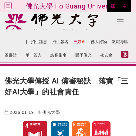
佛光大學 Fo Guang University
Toggle 
跳到主要內容
|
網站導覽
招生訊息
招生報名
三好AI
佛大好物
教職專區
:::
圖書館
單一簽入
訪客指南
贈予佛光
校友會
:::
佛光大學傳授 AI 備審秘訣 落實「三
好AI大學」的社會責任
2026-01-19
佛光大學