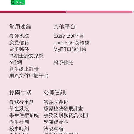
Share
:::
常用連結
其他平台
教師系統
Easy test平台
意見信箱
Live ABC英檢網
電子郵件
MyET口說訓練
博碩士論文系統
e通網
贈予佛光
新生線上註冊
網路文件申請平台
校園生活
公開資訊
教務行事曆
智慧財產權
學生系統
獎勵校務發展計畫
學生住宿系統
校務及財務資訊公開
學生社團
學雜費專區
校車時刻
法規彙編