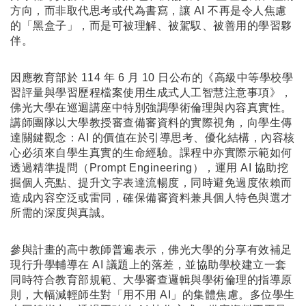
方向，而非取代思考或代為書寫，讓 AI 不再是令人焦慮
的「黑盒子」，而是可被理解、被駕馭、被善用的學習夥
伴。
因應教育部於 114 年 6 月 10 日公布的《高級中等學校學
習評量與學習歷程檔案使用生成式人工智慧注意事項》，
佛光大學在巡迴講座中特別強調學術倫理與內容真實性。
講師團隊以大學教授審查備審資料的實際視角，向學生傳
達關鍵觀念：AI 的價值在於引導思考、優化結構，內容核
心必須來自學生真實的生命經驗。課程中亦實際示範如何
透過精準提問（Prompt Engineering），運用 AI 協助挖
掘個人亮點、提升文字表達流暢度，同時避免過度依賴而
造成內容空泛或雷同，確保備審資料兼具個人特色與選才
所需的深度與真誠。
參與計畫的高中教師普遍表示，佛光大學的分享有效補足
現行升學輔導在 AI 議題上的落差，並協助學校建立一套
同時符合教育部規範、大學審查邏輯與學術倫理的指導原
則，大幅減輕師生對「用不用 AI」的集體焦慮。多位學生