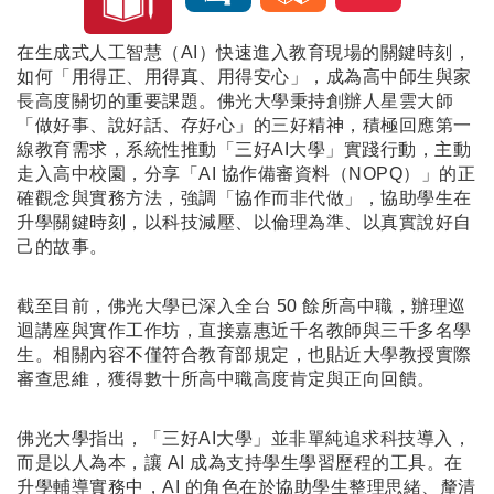
在生成式人工智慧（AI）快速進入教育現場的關鍵時刻，
如何「用得正、用得真、用得安心」，成為高中師生與家
長高度關切的重要課題。佛光大學秉持創辦人星雲大師
「做好事、說好話、存好心」的三好精神，積極回應第一
線教育需求，系統性推動「三好AI大學」實踐行動，主動
走入高中校園，分享「AI 協作備審資料（NOPQ）」的正
確觀念與實務方法，強調「協作而非代做」，協助學生在
升學關鍵時刻，以科技減壓、以倫理為準、以真實說好自
己的故事。
截至目前，佛光大學已深入全台 50 餘所高中職，辦理巡
迴講座與實作工作坊，直接嘉惠近千名教師與三千多名學
生。相關內容不僅符合教育部規定，也貼近大學教授實際
審查思維，獲得數十所高中職高度肯定與正向回饋。
佛光大學指出，「三好AI大學」並非單純追求科技導入，
而是以人為本，讓 AI 成為支持學生學習歷程的工具。在
升學輔導實務中，AI 的角色在於協助學生整理思緒、釐清