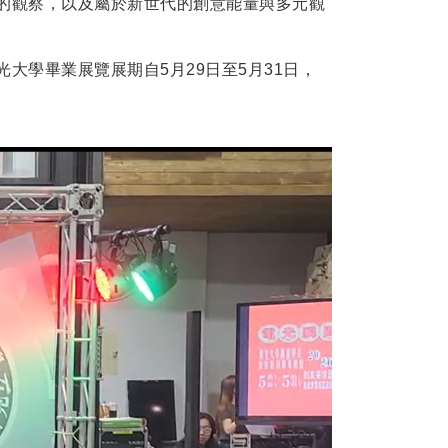
的觀察，以及屬於新世代的創意能量與多元觀
光大學畢業展覽展期自
5
月
29
日至
5
月
31
日，