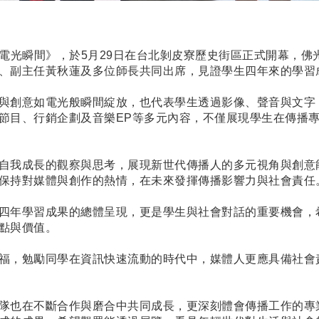
電光瞬間》，於
5
月
29
日在台北剝皮寮歷史街區正式開幕，佛
、副主任黃秋蓮及多位師長共同出席，見證學生四年來的學習
與創意如電光般瞬間綻放，也代表學生透過影像、聲音與文字
節目、行銷企劃及音樂
EP
等多元內容，不僅展現學生在傳播
自我成長的觀察與思考，展現新世代傳播人的多元視角與創意
保持對媒體與創作的熱情，在未來發揮傳播影響力與社會責任
四年學習成果的總體呈現，更是學生與社會對話的重要機會，
點與價值。
福，勉勵同學在資訊快速流動的時代中，媒體人更應具備社會
隊也在不斷合作與磨合中共同成長，更深刻體會傳播工作的專