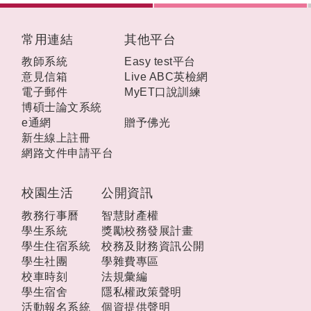
:::
常用連結
其他平台
教師系統
Easy test平台
意見信箱
Live ABC英檢網
電子郵件
MyET口說訓練
博碩士論文系統
e通網
贈予佛光
新生線上註冊
網路文件申請平台
校園生活
公開資訊
教務行事曆
智慧財產權
學生系統
獎勵校務發展計畫
學生住宿系統
校務及財務資訊公開
學生社團
學雜費專區
校車時刻
法規彙編
學生宿舍
隱私權政策聲明
活動報名系統
個資提供聲明