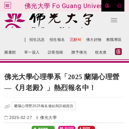
佛光大學 Fo Guang University
Toggle 
跳到主要內容
|
網站導覽
招生訊息
招生報名
三好AI
佛大好物
教職專區
:::
圖書館
單一簽入
訪客指南
贈予佛光
校友會
:::
佛光大學心理學系「2025 蘭陽心理營
—《月老殿》」熱烈報名中！
蘭陽心理營2025報名連結與詳細資訊
2025-02-27
佛光大學