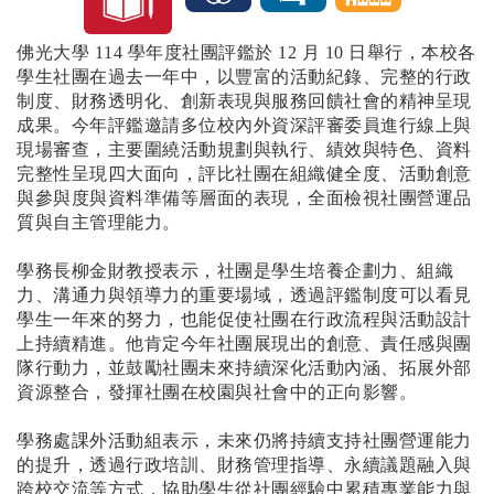
佛光大學 114 學年度社團評鑑於 12 月 10 日舉行，本校各
學生社團在過去一年中，以豐富的活動紀錄、完整的行政
制度、財務透明化、創新表現與服務回饋社會的精神呈現
成果。今年評鑑邀請多位校內外資深評審委員進行線上與
現場審查，主要圍繞活動規劃與執行、績效與特色、資料
完整性呈現四大面向，評比社團在組織健全度、活動創意
與參與度與資料準備等層面的表現，全面檢視社團營運品
質與自主管理能力。
學務長柳金財教授表示，社團是學生培養企劃力、組織
力、溝通力與領導力的重要場域，透過評鑑制度可以看見
學生一年來的努力，也能促使社團在行政流程與活動設計
上持續精進。他肯定今年社團展現出的創意、責任感與團
隊行動力，並鼓勵社團未來持續深化活動內涵、拓展外部
資源整合，發揮社團在校園與社會中的正向影響。
學務處課外活動組表示，未來仍將持續支持社團營運能力
的提升，透過行政培訓、財務管理指導、永續議題融入與
跨校交流等方式，協助學生從社團經驗中累積專業能力與