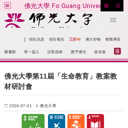
佛光大學 Fo Guang University
Toggle 
跳到主要內容
|
網站導覽
招生訊息
招生報名
三好AI
佛大好物
教職專區
:::
圖書館
單一簽入
訪客指南
贈予佛光
校友會
:::
佛光大學第11屆「生命教育」教案教
材研討會
2026-07-01
佛光大學