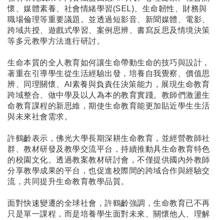
懷、媒體素養、社會情緒學習(SEL)、生命韌性、財務與
職場倫理等重要議題。並透過短影音、新聞媒體、電影、
跨域共授、遊戲式學習、案例思辨、書寫反思及情境決策
等多元教學方法進行研討。
生命本質的全人教育如何讓生命帶動生命的技巧與設計，
著重在引導學生從生活經驗出發，培養自我覺察、價值思
辨、同理關懷、AI素養與負責任決策能力，展現生命教育
跨域整合、做中學及以人為本的教育實踐。教師們激盪生
命教育課程的新思維，期使生命教育能更加貼近學生生活
與未來社會需求。
許鶴齡表示，佛光大學長期深耕生命教育，並經營教師社
群、教材研發及教學交流平台，持續推動具生命教育特色
的校園文化。透過教案教材研討會，不僅提供國內外教師
分享教學成果的平台，也促進校際間的跨域合作與經驗交
流，共同提升生命教育教學品質。
面對快速變遷的全球社會，許鶴齡強調，生命教育已不再
只是單一課程，而是培養學生面對未來、關懷他人、理解