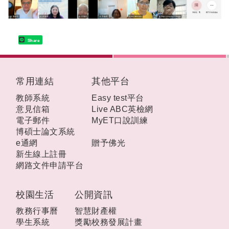
Share
:::
常用連結
其他平台
教師系統
Easy test平台
意見信箱
Live ABC英檢網
電子郵件
MyET口說訓練
博碩士論文系統
e通網
贈予佛光
新生線上註冊
網路文件申請平台
校園生活
公開資訊
教務行事曆
智慧財產權
學生系統
獎勵校務發展計畫