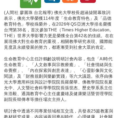
(人間社 廖麗珠 台北報導) 佛光大學校長趙涵㨗開幕致詞
表示，佛光大學榮獲114年度「生命教育特色」及「品德
教育特色」學校殊榮外，在2026年QS亞洲大學排名榮獲
台灣第38名，首次參加THE（Times Higher Education,
THE）世界大學影響力更是榮獲全台第42名的佳績。在在
展現佛大對生命教育的重視，相關教學研究表現、國際能
見度及永續發展的努力，都逐漸受到社會大眾的肯定。
生命教育中心主任許鶴齡說明研討會內容，包含「AI時代
生命教育」、「人文敘事與宗教療癒」、「社會情緒與生
命覺察」、「內在探索與創意表達」、「心靈影像與文化
閱讀」及「財務規劃與樂齡實踐」等六大議題。依序由佛
光大學應用科技與設計學院院長羅榮華、佛教學院院長夏
允中、人文暨社會科學學院院長張世杰、歷史學系系主任
朱浩毅、通識教育中心主任盧慶雄及健康樂活暨管理學院
副院長韓傳孝等擔任場次主持人。
研討會中透過不同專業領域相互交流，共發表25篇教案與
教材研究成果，內容涵蓋回應AI時代、心理健康、社會關