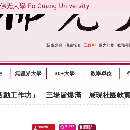
佛光大學 Fo Guang University
|
:::
網站導覽
招生訊息
招生報名
三好AI
佛大好物
教職專
生
無疆界大學
30+大學
教學單位
活動工作坊」 三場皆爆滿 展現社團軟