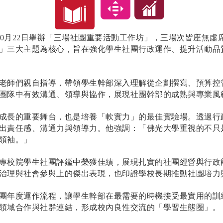
及10月22日舉辦「三場社團重要活動工作坊」，三場次皆座無虛
」三大主題為核心，旨在強化學生社團行政運作、提升活動品
老師們親自指導，帶領學生幹部深入理解從企劃撰寫、預算控
團隊中有效溝通、領導與協作，展現社團幹部的成熟與專業風
成長的重要舞台，也是培養「軟實力」的最佳實驗場。透過行
出責任感、溝通力與領導力。他強調：「佛光大學重視的不只
領袖。」
專校院學生社團評鑑中榮獲佳績，展現扎實的社團經營與行政能
治理與社會參與上的傑出表現，也印證學校長期推動社團培力
團年度運作流程，讓學生幹部在最需要的時機接受最實用的訓
領域合作與社群連結，形成校內良性交流的「學習生態圈」。