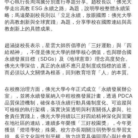
中心執行長周鴻騰分別進行專題分享。趙校長以「佛光大
學走出高教 ESG 永續之路」為題，說明學校整體永續策
略；馬遠榮副校長則以「立足永續，放眼國際：佛光大學
的高教創新與全球實踐」為題，分享學校在國際連結與高
教創新上的具體成果。
趙涵㨗校長表示，星雲大師所倡導的「三好運動」與「四
給精神」，不僅是佛光大學的辦學核心價值，也與聯合國
永續發展目標（SDGs）及《地球憲章》理念高度契合。
佛光大學深信，真正的永續不應只是制度或指標的追逐，
而必須以人文關懷為根基，回到教育培育「人」的本質。
在校務治理方面，佛光大學今年正式成立「永續發展辦公
室」，並將永續發展納入中程校務發展計畫，透過 PDCA
品質保證機制，確保各項永續行動具備制度化、可追蹤與
可檢核的執行架構，落實決策透明與利害關係人參與。社
會責任實踐上，佛光大學持續以三好四給精神深化與宜蘭
在地社區的連結，連續多年榮獲「三好校園獎」，今年更
獲頒「燈塔學校」殊榮。校方亦長期關注弱勢學生學習支
持、多元文化與性別平權，致力培育具備同理心與社會責