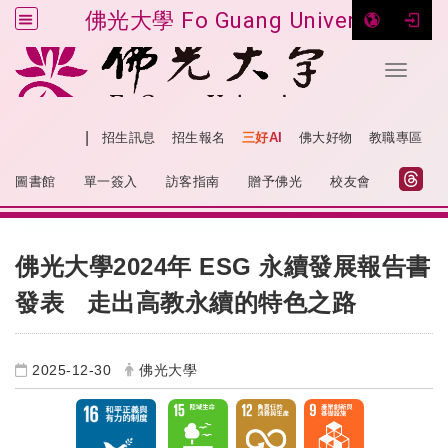
佛光大學 Fo Guang University
Toggle 
跳到主要內容
|
網站導覽
招生訊息
招生報名
三好AI
佛大好物
教職專區
:::
圖書館
單一簽入
訪客指南
贈予佛光
校友會
:::
佛光大學2024年 ESG 永續發展報告書
發表 走出高教永續的特色之路
2025-12-30
佛光大學