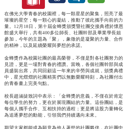
在佛光大學青春的校園裡，每一顆星星的聚集，照亮了最
璀璨的星空；每一顆心的凝結，推動了彼此攜手向前的力
量。12月18日，第十屆金蜂獎頒獎暨社團交接典禮於懷恩
館盛大舉行，共有400多位師長、社團幹部及畢業學長姐
參加，今年的主題為「聚」，象徵的是凝聚的力量、合作
的精神，以及延續榮耀與夢想的承諾。
金蜂獎作為校園社團的最高榮譽，不僅是對各社團努力的
見證，更是一場對青春的禮讚。當晚，各個社團幹部與成
員盛裝出席，共同回顧這一年來的辛勞與成就，頒獎典禮
中，星光熠熠的社團精英們以無數榮耀時刻，為社團付出
的青春畫上完美句點。
校長趙涵㨗致詞中表示：「金蜂獎的意義，不僅在於肯定
每位學生的努力，更在於展現團結的力量。這份團結，是
每個人攜手合作、互相扶持的過程；更是將這股力量轉化
為追逐夢想的動能，引領我們持續邁向未來。
期望大家都能成為願意為他人著想的社團夥伴，在社團中