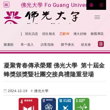
佛光大學 Fo Guang University
Toggle 
跳到主要內容
|
網站導覽
招生訊息
招生報名
三好AI
佛大好物
教職專區
:::
圖書館
單一簽入
訪客指南
贈予佛光
校友會
:::
凝聚青春傳承榮耀 佛光大學
第十屆金
蜂獎頒獎暨社團交接典禮隆重登場
2024-12-19
佛光大學