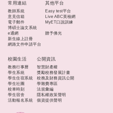
常用連結
其他平台
教師系統
Easy test平台
意見信箱
Live ABC英檢網
電子郵件
MyET口說訓練
博碩士論文系統
e通網
贈予佛光
新生線上註冊
網路文件申請平台
校園生活
公開資訊
教務行事曆
智慧財產權
學生系統
獎勵校務發展計畫
學生住宿系統
校務及財務資訊公開
學生社團
學雜費專區
校車時刻
法規彙編
學生宿舍
隱私權政策聲明
活動報名系統
個資提供聲明