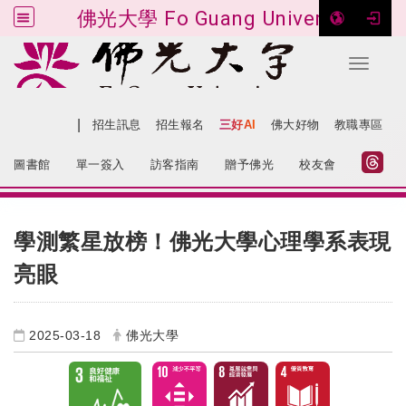
佛光大學 Fo Guang University
Toggle 
跳到主要內容
|
網站導覽
招生訊息
招生報名
三好AI
佛大好物
教職專區
:::
圖書館
單一簽入
訪客指南
贈予佛光
校友會
:::
學測繁星放榜！佛光大學心理學系表現
亮眼
2025-03-18
佛光大學