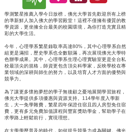
學測繁星推薦入學今日放榜，佛光大學首先歡迎所有上榜
的準新鮮人加入佛大的學習殿堂！這裡不僅擁有優質的教
學資源，更坐擁全台最美的校園環境，為你打造充實且精
彩的大學生活。
今年，心理學系繁星錄取率高達80%，其中心理學系自然
組更是滿招，歷史學系也全數額滿，再次展現佛光大學特
色辦學成果。其中，心理學系生理心理實驗室更是全台私
校最頂尖的規格，師資更包含頂尖科學家，反映學校在專
業領域的深耕與師生的努力，以及培育人才方面的優勢與
競爭力。
為了讓更多懷抱夢想的學子無後顧之憂地展開學習旅程，
佛光大學提供多項優惠與資源支持。114學年度入學新
生，大一免學雜費，繁星四年保證住宿且四人房型免住宿
費，更有多元免費加值課程與豐富獎助學金，幫助學子在
求學路上輕鬆前行，實現理想。
在大學學歷普及的時代，如何提升競爭力成為關鍵。佛光