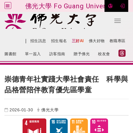
佛光大學 Fo Guang University
Toggle 
跳到主要內容
|
網站導覽
招生訊息
招生報名
三好AI
佛大好物
教職專區
:::
圖書館
單一簽入
訪客指南
贈予佛光
校友會
:::
崇德青年社實踐大學社會責任 科學與
品格營陪伴教育優先區學童
2026-01-30
佛光大學