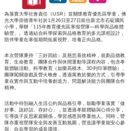
為落實大學社會責任（USR）並關懷教育優先區學童，佛
光大學崇德青年社於1月26日至27日前往新北市石碇國民
小學，舉辦「115年教育優先區寒假營隊—科學與品格體
驗營」。透過結合科學探索與品格教育的多元課程設計，
陪伴學童在寒假期間拓展視野、培養正向品格。
本次營隊秉持「三好四給」及慈悲喜捨精神，規劃品德教
育、生命教育、團隊合作與休閒運動等課程內容，包含孝
親體驗活動、科學教育（如樂高積木、3D列印筆體驗）、
團隊闖關遊戲及營火晚會，透過寓教於樂的方式，引導學
童在實作與互動中培養創造力、問題解決能力與團隊合作
精神。
活動中特別融入生活公約與品格引導，鼓勵學童落實「做
好事、說好話、存好心」，並透過孝親體驗與心得分享，
引導孩子反思家庭關係，學習感恩與尊重他人。同時，營
隊亦重視營隊安全與友善互動氛圍，營造讓學童能安心參
與、自在學習的成長環境。