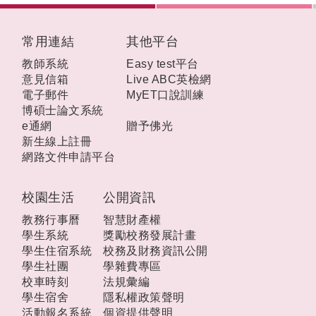
:::
常用連結
其他平台
教師系統
Easy test平台
意見信箱
Live ABC英檢網
電子郵件
MyET口說訓練
博碩士論文系統
e通網
贈予佛光
新生線上註冊
網路文件申請平台
校園生活
公開資訊
教務行事曆
智慧財產權
學生系統
獎勵校務發展計畫
學生住宿系統
校務及財務資訊公開
學生社團
學雜費專區
校車時刻
法規彙編
學生宿舍
隱私權政策聲明
活動報名系統
個資提供聲明