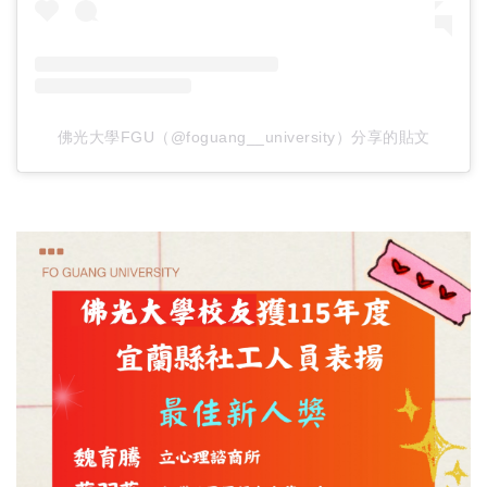
佛光大學FGU（@foguang__university）分享的貼文