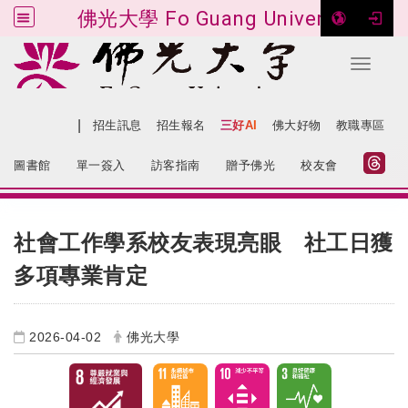
佛光大學 Fo Guang University
Toggle 
跳到主要內容
|
網站導覽
招生訊息
招生報名
三好AI
佛大好物
教職專區
:::
圖書館
單一簽入
訪客指南
贈予佛光
校友會
:::
社會工作學系校友表現亮眼 社工日獲
多項專業肯定
2026-04-02
佛光大學