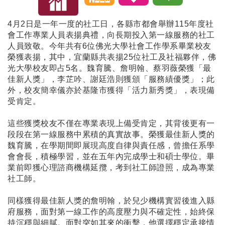
4月2日是一年一度的社工日，各縣市都會舉辦115年度社
會工作專業人員表揚典禮，向長期投入第一線服務的社工
人員致敬。今年共有6位佛光大學社會工作學系畢業校友
榮獲表揚，其中，宜蘭縣共表揚25位社工及社福夥伴，佛
光大學校友即占5名。魏育騰、詹明翰、蔡羽薇榮獲「最
佳新人獎」，李芷吟、謝廷浩則獲頒「服務績優獎」；此
外，校友簡幸儀亦於基隆市獲得「活力新秀獎」，表現備
受肯定。
這些獲獎校友不僅在專業表現上備受肯定，其背後更有一
段段在第一線服務中累積的真實故事。榮獲最佳新人獎的
魏育騰，在學期間即展現高度自律與責任感，曾擔任系學
會會長，積極學習，並在五年內完成學士和碩士學位。畢
業前即獲心理諮商機構延攬，考到社工師證照，成為專業
社工師。
同樣獲得最佳新人獎的詹明翰，於兒少機構實習後進入縣
府服務，面對第一線工作的高度壓力與不確定性，始終保
持沉穩與細膩。面對突如其來的衝擊，他選擇穩定承接情