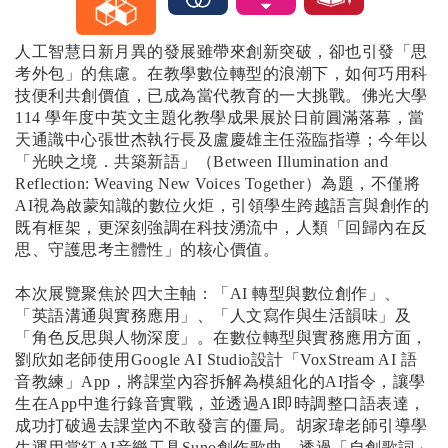
人工智慧日新月異的發展雖帶來創新突破，卻也引發「思
考外包」的焦慮。在教學數位轉型的浪潮下，如何巧用科
技便利共創價值，已成為當代教育的一大挑戰。佛光大學
114 學年度中英文主題化教學成果展於日前圓滿落幕，當
天通識中心張世杰執行長及盧慶雄主任蒞臨指導；今年以
「光映之境．共築新語」（Between Illumination and
Reflection: Weaving New Voices Together）為題，不僅將
AI視為啟蒙知識的數位火炬，引領學生跨越語言與創作的
既有框架，更深刻強調在科技湧流中，人類「回歸內在反
思、守護思考主體性」的核心價值。
本次展覽聚焦於四大主軸：「AI 轉型與數位創作」、
「英語溝通與實務應用」、「人文寫作與生活韻味」及
「角色反思與人物深度」。在數位轉型與實務應用方面，
劉欣如老師使用Google AI Studio設計「VoxStream AI 語
音教練」App，將課堂內容拆解為模組化的AI指令，讓學
生在App中進行錄音實戰，並透過AI即時調整口語表達，
成功打破過去課堂內不敢發言的僵局。胡家瑋老師引導學
生運用當紅AI音樂工具Suno創作歌曲。透過「自創歌詞」