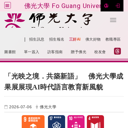
佛光大學 Fo Guang University
Toggle 
跳到主要內容
|
網站導覽
招生訊息
招生報名
三好AI
佛大好物
教職專區
:::
圖書館
單一簽入
訪客指南
贈予佛光
校友會
:::
「光映之境．共築新語」 佛光大學成
果展展現AI時代語言教育新風貌
2026-07-06
佛光大學