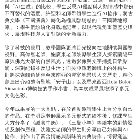
與「AI生成」的比較，學生反思AI優點與人類情感中那份
不可替代的溫度。許聖和老師帶領學生進行AI協作，將古
典文學《三國演義》轉化為極具臨場感的「三國戰地報
導」；學生們紛紛化身戰地記者，以現代視角重塑歷史烽
火，展現科技與人文對話的全新張力。
除了科技的應用，教學團隊更將目光投向在地關懷與國際
視野。高偉智老師、鮑廣東老師鼓勵學生深入探索蘭陽平
原與佛光大學的自然風光，透過影像與文字捕捉日常點
滴，深刻紀錄並反思生活；而吳亞澤老師班上的外籍生，
則將探索觸角延伸至東南亞的豐富地景與人文歷史，精心
創造出介紹越南聖地「安子山」以及馬來西亞Huta Bolon
Simanindo博物館的手作小書，為本次成果展增添了多元
文化色彩。
今年成果展的一大亮點，在於首度邀請學生上台分享自己
的作品。在李明足老師展示多元形式的繪本後，
修課
學生
大方分享了《誠實牛奶》、《三隻小羊》等繪本的劇情發
想及創作歷程。沈雅文老師的學生則分享自己如何與AI
協作、創作出了富含情感與韻味的古典詩作，博得滿堂