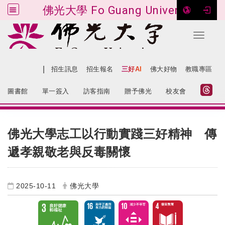
佛光大學 Fo Guang University
Toggle 
跳到主要內容
|
網站導覽
招生訊息
招生報名
三好AI
佛大好物
教職專區
:::
圖書館
單一簽入
訪客指南
贈予佛光
校友會
:::
佛光大學志工以行動實踐三好精神 傳
遞孝親敬老與反毒關懷
2025-10-11
佛光大學