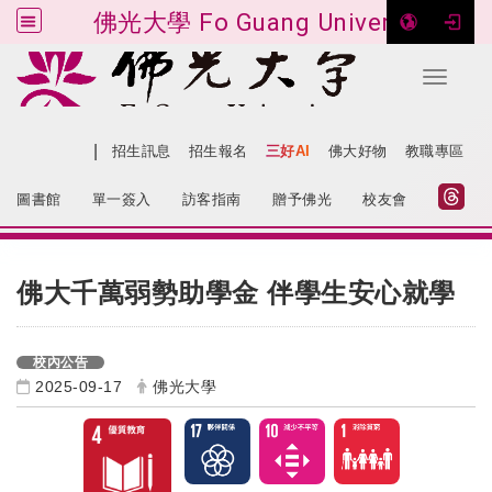
佛光大學 Fo Guang University
Toggle 
跳到主要內容
|
網站導覽
招生訊息
招生報名
三好AI
佛大好物
教職專區
:::
圖書館
單一簽入
訪客指南
贈予佛光
校友會
:::
佛大千萬弱勢助學金 伴學生安心就學
校內公告
2025-09-17
佛光大學