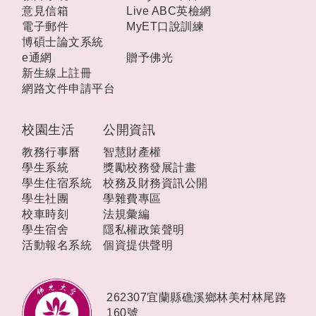
意見信箱
Live ABC英檢網
電子郵件
MyET口說訓練
博碩士論文系統
e通網
贈予佛光
新生線上註冊
網路文件申請平台
校園生活
公開資訊
教務行事曆
智慧財產權
學生系統
獎勵校務發展計畫
學生住宿系統
校務及財務資訊公開
學生社團
學雜費專區
校車時刻
法規彙編
學生宿舍
隱私權政策聲明
活動報名系統
個資提供聲明
262307宜蘭縣礁溪鄉林美村林尾路
160號