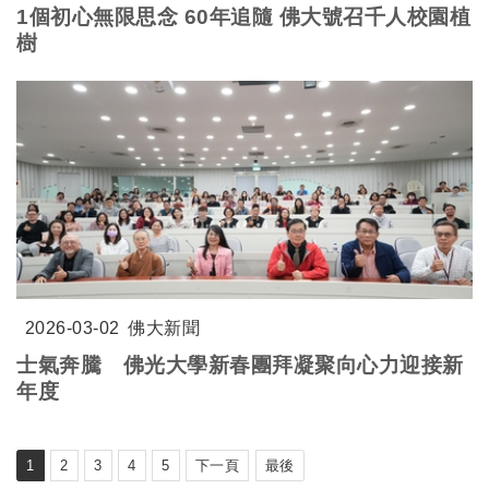
1個初心無限思念 60年追隨 佛大號召千人校園植
樹
2026-03-02
佛大新聞
士氣奔騰 佛光大學新春團拜凝聚向心力迎接新
年度
1
2
3
4
5
下一頁
最後