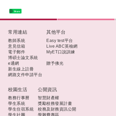
Share
:::
常用連結
其他平台
教師系統
Easy test平台
意見信箱
Live ABC英檢網
電子郵件
MyET口說訓練
博碩士論文系統
e通網
贈予佛光
新生線上註冊
網路文件申請平台
校園生活
公開資訊
教務行事曆
智慧財產權
學生系統
獎勵校務發展計畫
學生住宿系統
校務及財務資訊公開
學生社團
學雜費專區