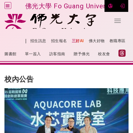
佛光大學 Fo Guang University
Toggle 
跳到主要內容
|
網站導覽
招生訊息
招生報名
三好AI
佛大好物
教職專區
:::
圖書館
單一簽入
訪客指南
贈予佛光
校友會
:::
校內公告