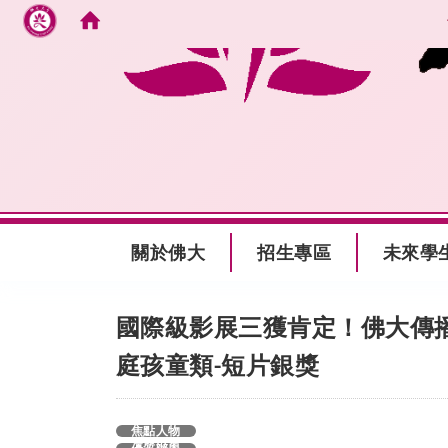
跳到主要內容
:::
關於佛大
招生專區
未來學
:::
國際級影展三獲肯定！佛大傳
庭孩童類
短片銀獎
-
焦點人物