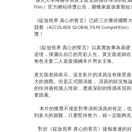
佛光大學傳播學系黃文龍老師擔任導演的紀
）官方網站得獎公告，榮獲家庭孩童類短
Film
《綻放視界
真心的誓言》已經三次獲得國際
競賽（
）
ACCOLADE GLOBAL FILM Competition
獎！
《綻放視界
真心的誓言》以真實故事為基礎
逆境，揮灑出自己的亮彩人生。黃文龍老師在
角色夫妻二人直接擔綱本片男女主角。
黃文龍老師表示，這支影片的演員沒有接受過
大的挑戰。但是正式開演後，
演員的狀況無
的扶持過程感人情節，透過深刻的情感表現與
要因素。
本片的獲獎不僅是對導演和演員的肯定，也
到多大的困難，只要堅持努力，就一定能夠克
對於《綻放視界
真心的誓言》捷報連連的好