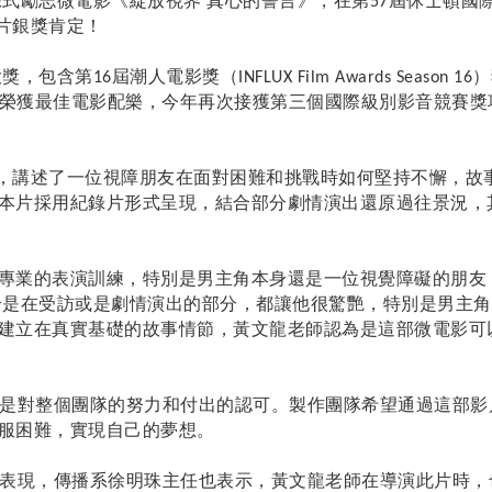
錄式勵志微電影《綻放視界
真心的誓言》，在第
屆休士頓國
57
片銀獎肯定！
大獎，包含第
屆潮人電影獎（
）
16
INFLUX Film Awards Season 16
榮獲最佳電影配樂，今年再次接獲第三個國際級別影音競賽獎
，講述了一位視障朋友在面對困難和挑戰時如何堅持不懈，故
本片採用紀錄片形式呈現，結合部分劇情演出還原過往景況，
專業的表演訓練，特別是男主角本身還是一位視覺障礙的朋友
論是在受訪或是劇情演出的部分，都讓他很驚艷，特別是男主角
建立在真實基礎的故事情節，黃文龍老師認為是這部微電影可
是對整個團隊的努力和付出的認可。製作團隊希望通過這部影
服困難，實現自己的夢想。
表現，傳播系徐明珠主任也表示，黃文龍老師在導演此片時，