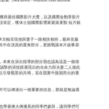
際影展（
WorldFest - Houston International
獲得最佳國際影片大獎，以及國際金勳章影片
項肯定，獲休士頓國際影獎家庭孩童類
短片銀
-
事主軸呈現他與妻子一路相扶相持，最終克服
其中在演員的選角部分，更挑戰讓本片故事原
，本來在演出指導的部分我也認為這是一個很
誠摯的演技跟展現出的生命力與夫妻二人彼此
以引發觀眾的共鳴，並在競賽中脫穎而出的重
片可以傳達出一個重要的信息，那就是無論遇
也帶著佛大傳播系的同學們參與，讓同學們可