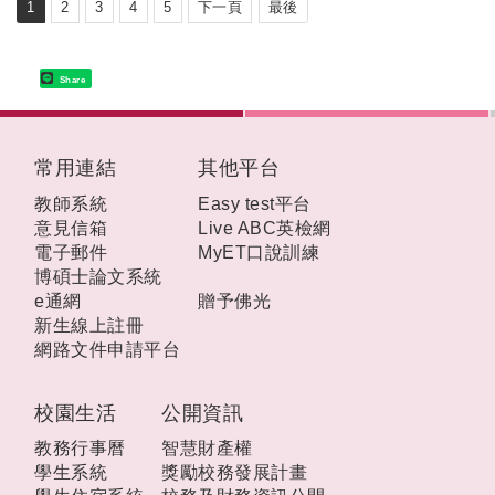
1
2
3
4
5
下一頁
最後
Share
:::
常用連結
其他平台
教師系統
Easy test平台
意見信箱
Live ABC英檢網
電子郵件
MyET口說訓練
博碩士論文系統
e通網
贈予佛光
新生線上註冊
網路文件申請平台
校園生活
公開資訊
教務行事曆
智慧財產權
學生系統
獎勵校務發展計畫