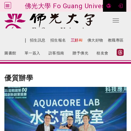
佛光大學 Fo Guang University
Toggle 
跳到主要內容
|
網站導覽
招生訊息
招生報名
三好AI
佛大好物
教職專區
:::
圖書館
單一簽入
訪客指南
贈予佛光
校友會
:::
優質辦學