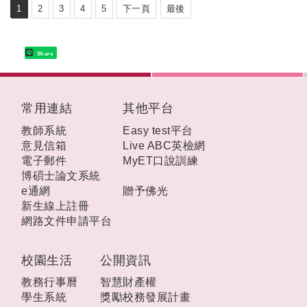
1
2
3
4
5
下一頁
最後
Share
:::
常用連結
其他平台
教師系統
Easy test平台
意見信箱
Live ABC英檢網
電子郵件
MyET口說訓練
博碩士論文系統
e通網
贈予佛光
新生線上註冊
網路文件申請平台
校園生活
公開資訊
教務行事曆
智慧財產權
學生系統
獎勵校務發展計畫