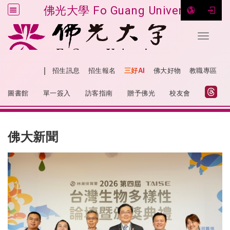
佛光大學 Fo Guang University
Toggle 
跳到主要內容
|
網站導覽
招生訊息
招生報名
三好AI
佛大好物
教職專區
:::
圖書館
單一簽入
訪客指南
贈予佛光
校友會
:::
佛大新聞