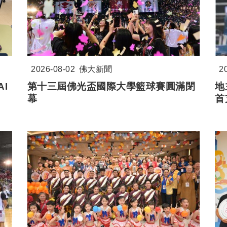
2026-08-02
佛大新聞
2
I
第十三屆佛光盃國際大學籃球賽圓滿閉
地
幕
首