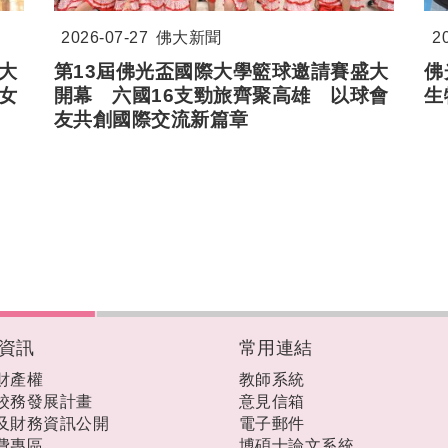
2026-07-27
佛大新聞
2
大
第
13
屆佛光盃國際大學籃球邀請賽盛大
佛
女
開幕 六國
16
支勁旅齊聚高雄 以球會
生
友共創國際交流新篇章
資訊
常用連結
財產權
教師系統
校務發展計畫
意見信箱
及財務資訊公開
電子郵件
費專區
博碩士論文系統