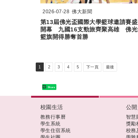
2026-07-28
佛大新聞
第13屆佛光盃國際大學籃球邀請賽盛
開幕 九國16支勁旅齊聚高雄 佛光
籃旗開得勝奪首勝
1
2
3
4
5
下一頁
最後
Share
:::
校園生活
公開
教務行事曆
智慧
學生系統
獎勵
學生住宿系統
校務
學生社團
學雜