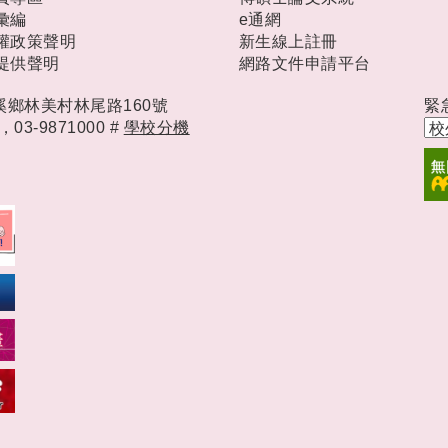
彙編
e通網
權政策聲明
新生線上註冊
提供聲明
網路文件申請平台
礁溪鄉林美村林尾路160號
緊
時，
03-9871000 #
學校分機