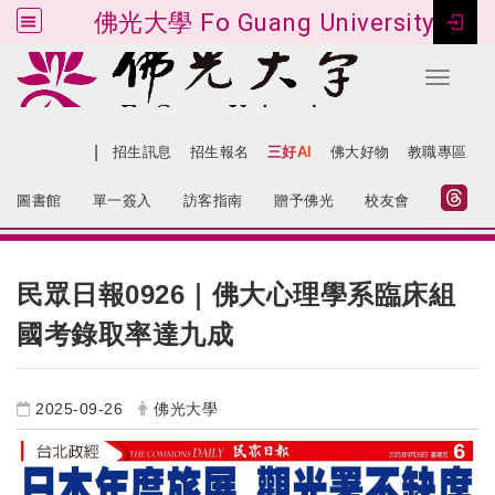
佛光大學 Fo Guang University
Toggle 
跳到主要內容
|
網站導覽
招生訊息
招生報名
三好AI
佛大好物
教職專區
:::
圖書館
單一簽入
訪客指南
贈予佛光
校友會
:::
民眾日報0926｜佛大心理學系臨床組
國考錄取率達九成
2025-09-26
佛光大學