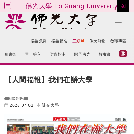
佛光大學 Fo Guang University
Toggle 
跳到主要內容
|
網站導覽
招生訊息
招生報名
三好AI
佛大好物
教職專區
:::
圖書館
單一簽入
訪客指南
贈予佛光
校友會
:::
【人間福報】我們在辦大學
海外學習
2025-07-02
佛光大學