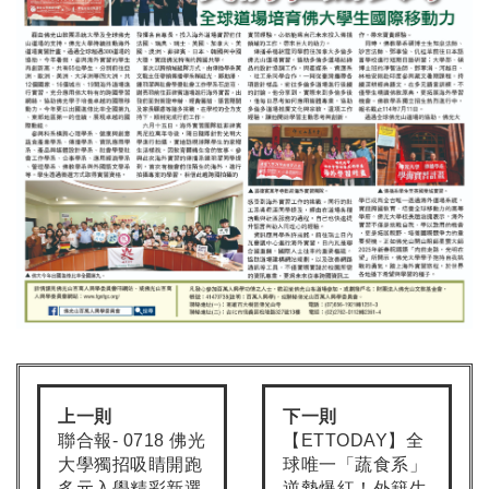
上一則
下一則
聯合報- 0718 佛光
【ETTODAY】全
大學獨招吸睛開跑
球唯一「蔬食系」
多元入學精彩新選
逆勢爆紅！外籍生